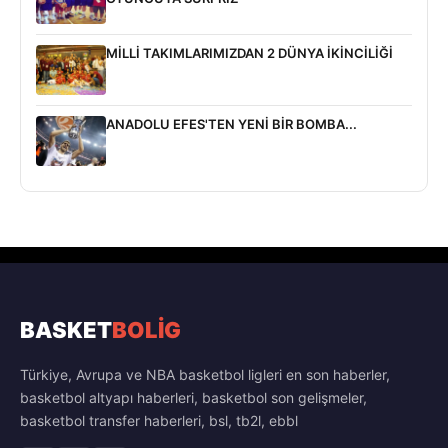
MİLLİ TAKIMLARIMIZDAN 2 DÜNYA İKİNCİLİĞİ
ANADOLU EFES'TEN YENİ BİR BOMBA...
BASKET
BOLİG
Türkiye, Avrupa ve NBA basketbol ligleri en son haberler,
basketbol altyapı haberleri, basketbol son gelişmeler,
basketbol transfer haberleri, bsl, tb2l, ebbl