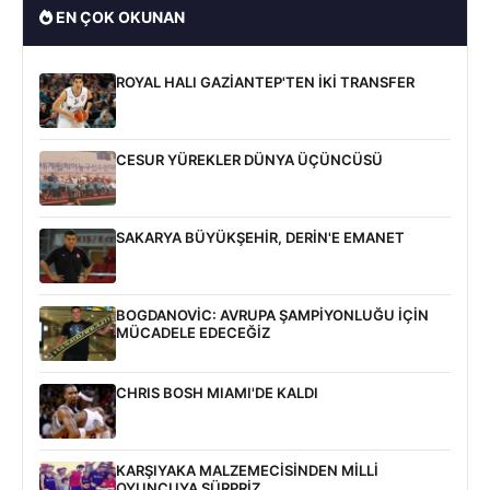
EN ÇOK OKUNAN
ROYAL HALI GAZİANTEP'TEN İKİ TRANSFER
CESUR YÜREKLER DÜNYA ÜÇÜNCÜSÜ
SAKARYA BÜYÜKŞEHİR, DERİN'E EMANET
BOGDANOVİC: AVRUPA ŞAMPİYONLUĞU İÇİN
MÜCADELE EDECEĞİZ
CHRIS BOSH MIAMI'DE KALDI
KARŞIYAKA MALZEMECİSİNDEN MİLLİ
OYUNCUYA SÜRPRİZ