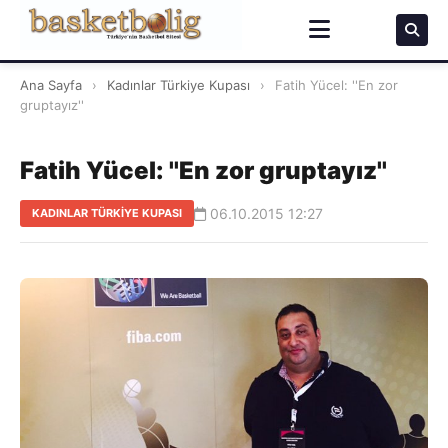
Ana Sayfa
›
Kadınlar Türkiye Kupası
›
Fatih Yücel: ''En zor
gruptayız''
Fatih Yücel: ''En zor gruptayız''
06.10.2015 12:27
KADINLAR TÜRKIYE KUPASI