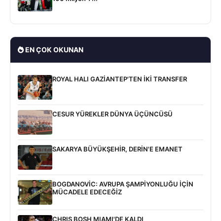
EN ÇOK OKUNAN
ROYAL HALI GAZİANTEP'TEN İKİ TRANSFER
CESUR YÜREKLER DÜNYA ÜÇÜNCÜSÜ
SAKARYA BÜYÜKŞEHİR, DERİN'E EMANET
BOGDANOVİC: AVRUPA ŞAMPİYONLUĞU İÇİN
MÜCADELE EDECEĞİZ
CHRIS BOSH MIAMI'DE KALDI