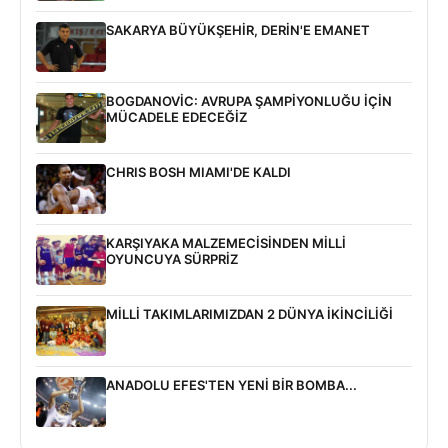
SAKARYA BÜYÜKŞEHİR, DERİN'E EMANET
BOGDANOVİC: AVRUPA ŞAMPİYONLUĞU İÇİN
MÜCADELE EDECEĞİZ
CHRIS BOSH MIAMI'DE KALDI
KARŞIYAKA MALZEMECİSİNDEN MİLLİ
OYUNCUYA SÜRPRİZ
MİLLİ TAKIMLARIMIZDAN 2 DÜNYA İKİNCİLİĞİ
ANADOLU EFES'TEN YENİ BİR BOMBA...