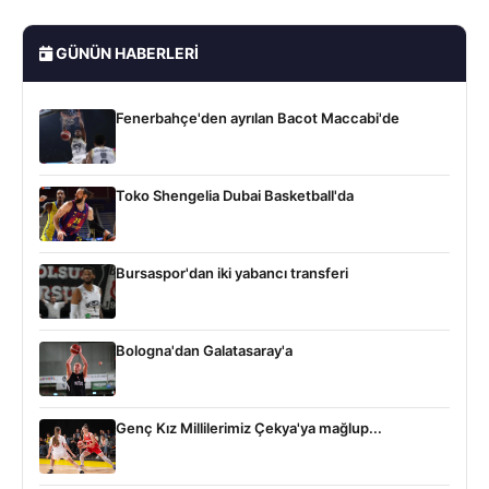
GÜNÜN HABERLERI
Fenerbahçe'den ayrılan Bacot Maccabi'de
Toko Shengelia Dubai Basketball'da
Bursaspor'dan iki yabancı transferi
Bologna'dan Galatasaray'a
Genç Kız Millilerimiz Çekya'ya mağlup...