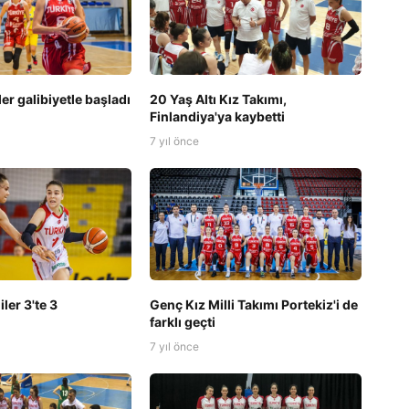
ler galibiyetle başladı
20 Yaş Altı Kız Takımı,
Finlandiya'ya kaybetti
7 yıl önce
iler 3'te 3
Genç Kız Milli Takımı Portekiz'i de
farklı geçti
7 yıl önce