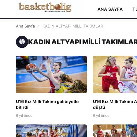
ANA SAYFA
T
Ana Sayfa
›
KADIN ALTYAPI MİLLİ TAKIMLAR
KADIN ALTYAPI MİLLİ TAKIMLA
U16 Kız Milli Takımı galibiyetle
U16 Kız Milli Takımı 
bitirdi
düştü
6 yıl önce
6 yıl önce