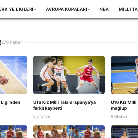
ÜRKİYE LİGLERİ
AVRUPA KUPALARI
NBA
MİLLİ T
R
276 haber
A Ligi'nden
U16 Kız Milli Takım İspanya'ya
U16 Kız Mill
farklı kaybetti
mağlup
6 yıl önce
6 yıl önce