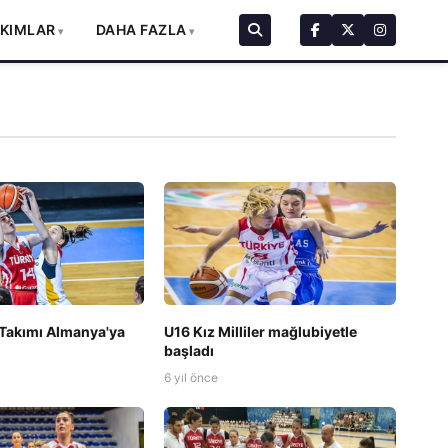
AKIMLAR
DAHA FAZLA
i Takımı Almanya'ya
U16 Kız Milliler mağlubiyetle
başladı
6 yıl önce