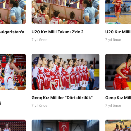
Bulgaristan'a
U20 Kız Milli Takımı 2'de 2
U20 Kız Milli
7 yıl önce
7 yıl önce
Genç Kız Milliler ''Dört dörtlük''
Genç Kız Mill
i
7 yıl önce
7 yıl önce