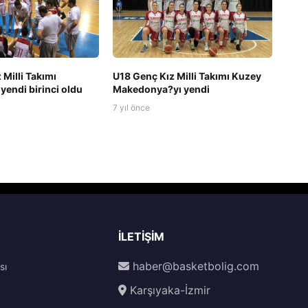
 Milli Takımı
U18 Genç Kız Milli Takımı Kuzey
 yendi birinci oldu
Makedonya?yı yendi
7 yıl önce
İLETIŞIM
haber@basketbolig.com
sı
Karşıyaka-İzmir