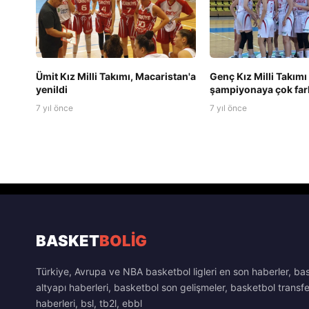
Ümit Kız Milli Takımı, Macaristan'a
Genç Kız Milli Takımı
yenildi
şampiyonaya çok fark
7 yıl önce
7 yıl önce
BASKET
BOLİG
Türkiye, Avrupa ve NBA basketbol ligleri en son haberler, ba
altyapı haberleri, basketbol son gelişmeler, basketbol transfe
haberleri, bsl, tb2l, ebbl