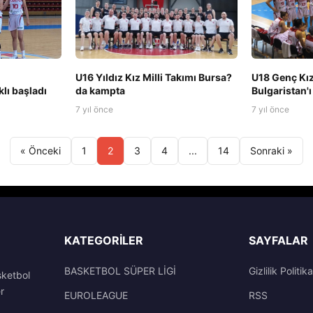
U16 Yıldız Kız Milli Takımı Bursa?
U18 Genç Kız
lı başladı
da kampta
Bulgaristan'ı
7 yıl önce
7 yıl önce
« Önceki
1
2
3
4
...
14
Sonraki »
KATEGORILER
SAYFALAR
BASKETBOL SÜPER LİGİ
Gizlilik Politika
sketbol
r
EUROLEAGUE
RSS