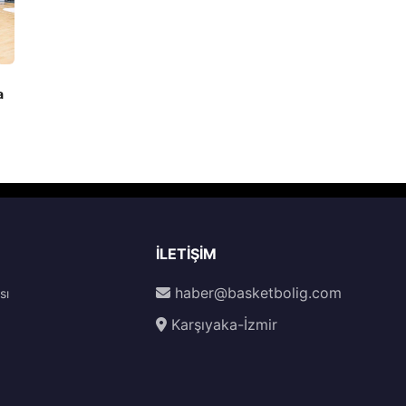
a
İLETIŞIM
haber@basketbolig.com
sı
Karşıyaka-İzmir