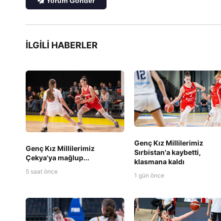
Yorum Gönder
İLGILI HABERLER
Genç Kız Millilerimiz
Genç Kız Millilerimiz
Sırbistan'a kaybetti,
Çekya'ya mağlup...
klasmana kaldı
5 saat önce
1 gün önce