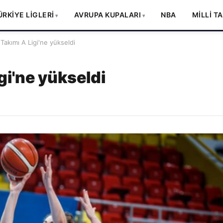
ÜRKİYE LİGLERİ
AVRUPA KUPALARI
NBA
MİLLİ T
 Takımı A Ligi'ne yükseldi
gi'ne yükseldi