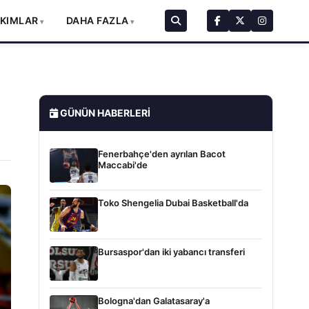
AKIMLAR
DAHA FAZLA
GÜNÜN HABERLERI
Fenerbahçe'den ayrılan Bacot
Maccabi'de
Toko Shengelia Dubai Basketball'da
Bursaspor'dan iki yabancı transferi
Bologna'dan Galatasaray'a