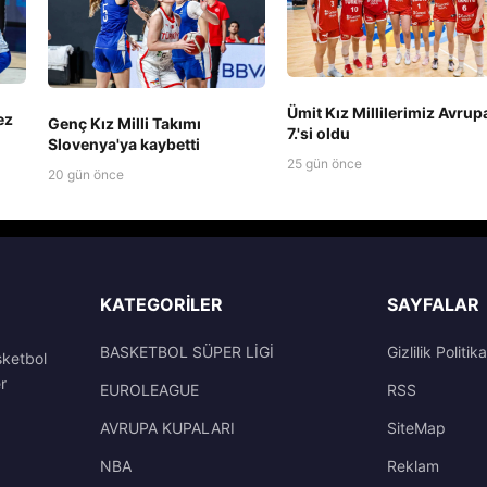
Ümit Kız Millilerimiz Avrup
ez
Genç Kız Milli Takımı
7.'si oldu
Slovenya'ya kaybetti
25 gün önce
20 gün önce
KATEGORILER
SAYFALAR
BASKETBOL SÜPER LİGİ
Gizlilik Politika
sketbol
r
EUROLEAGUE
RSS
AVRUPA KUPALARI
SiteMap
NBA
Reklam