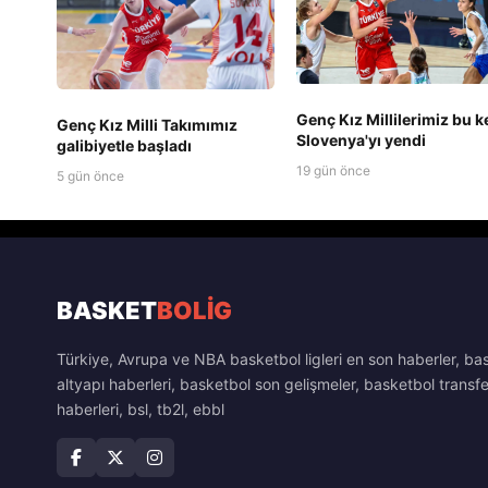
Genç Kız Millilerimiz bu k
Genç Kız Milli Takımımız
Slovenya'yı yendi
galibiyetle başladı
19 gün önce
5 gün önce
BASKET
BOLİG
Türkiye, Avrupa ve NBA basketbol ligleri en son haberler, ba
altyapı haberleri, basketbol son gelişmeler, basketbol transfe
haberleri, bsl, tb2l, ebbl