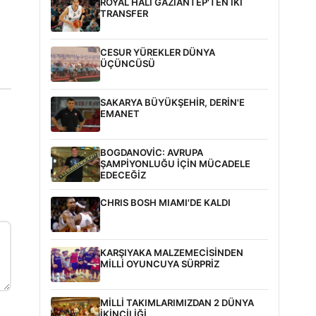
ROYAL HALI GAZİANTEP'TEN İKİ
TRANSFER
CESUR YÜREKLER DÜNYA
ÜÇÜNCÜSÜ
SAKARYA BÜYÜKŞEHİR, DERİN'E
EMANET
BOGDANOVİC: AVRUPA
ŞAMPİYONLUĞU İÇİN MÜCADELE
EDECEĞİZ
CHRIS BOSH MIAMI'DE KALDI
KARŞIYAKA MALZEMECİSİNDEN
MİLLİ OYUNCUYA SÜRPRİZ
MİLLİ TAKIMLARIMIZDAN 2 DÜNYA
İKİNCİLİĞİ