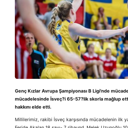
Genç Kızlar Avrupa Şampiyonası B Ligi'nde mücade
mücadelesinde İsveç?i 65-57?lik skorla mağlup etti
hakkını elde etti.
Millilerimiz, rakibi İsveç karşısında mücadelenin ilk
Feride Akalan 18 sayı- 7 ribaund, Melek Uzunoğlu 10 