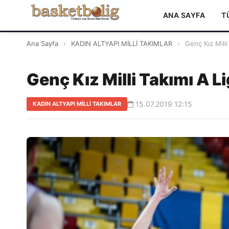
ANA SAYFA
T
Ana Sayfa
›
KADIN ALTYAPI MİLLİ TAKIMLAR
›
Genç Kız Milli
Genç Kız Milli Takımı A Li
15.07.2019 12:15
KADIN ALTYAPI MİLLİ TAKIMLAR