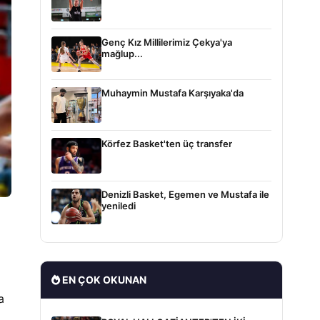
Genç Kız Millilerimiz Çekya'ya
mağlup...
Muhaymin Mustafa Karşıyaka'da
Körfez Basket'ten üç transfer
Denizli Basket, Egemen ve Mustafa ile
yeniledi
EN ÇOK OKUNAN
a