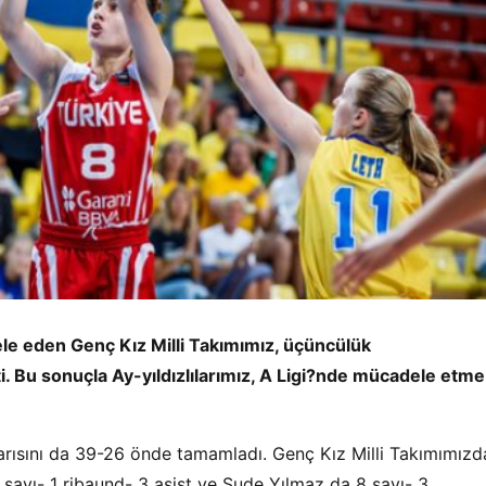
le eden Genç Kız Milli Takımımız, üçüncülük
. Bu sonuçla Ay-yıldızlılarımız, A Ligi?nde mücadele etme
 yarısını da 39-26 önde tamamladı. Genç Kız Milli Takımımızd
sayı- 1 ribaund- 3 asist ve Sude Yılmaz da 8 sayı- 3