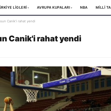
ÜRKİYE LİGLERİ
AVRUPA KUPALARI
NBA
MİLLİ T
un Canik'i rahat yendi
 Canik'i rahat yendi