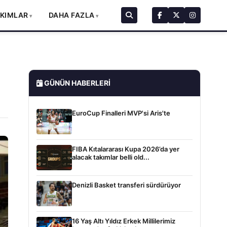
AKIMLAR
DAHA FAZLA
GÜNÜN HABERLERI
EuroCup Finalleri MVP'si Aris'te
FIBA Kıtalararası Kupa 2026’da yer
alacak takımlar belli old...
Denizli Basket transferi sürdürüyor
16 Yaş Altı Yıldız Erkek Millilerimiz