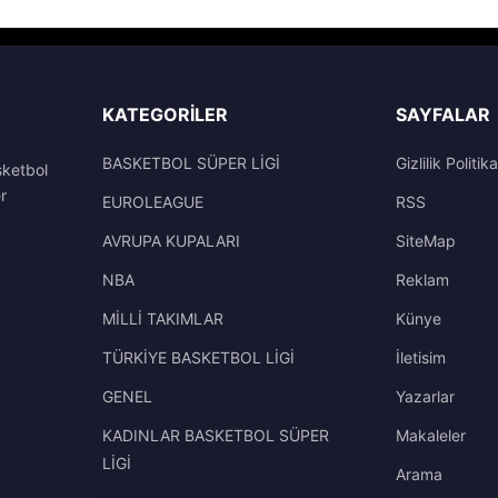
KATEGORILER
SAYFALAR
BASKETBOL SÜPER LİGİ
Gizlilik Politika
sketbol
r
EUROLEAGUE
RSS
AVRUPA KUPALARI
SiteMap
NBA
Reklam
MİLLİ TAKIMLAR
Künye
TÜRKİYE BASKETBOL LİGİ
İletisim
GENEL
Yazarlar
KADINLAR BASKETBOL SÜPER
Makaleler
LİGİ
Arama