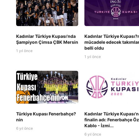
Kadınlar Türkiye Kupası'nda
Kadınlar Türkiye Kupası?
Şampiyon Çimsa ÇBK Mersin
mücadele edecek takımla
belli oldu
1 yıl önce
1 yıl önce
Türkiye Kupası Fenerbahçe?
Kadınlar Türkiye Kupası'
nin
finalin adı: Fenerbahçe Ö
Kablo - İzmi...
6 yıl önce
6 yıl önce