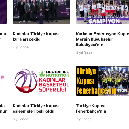
nda
Kadınlar Türkiye Kupası
Kadınlar Federasyon Kupa
r
kuraları çekildi
Mersin Büyükşehir
Belediyesi'nin
4 yıl önce
4 yıl önce
nda
Kadınlar Türkiye Kupası
Türkiye Kupası
znur
eşleşmeleri belli oldu
Fenerbahçe'nin
6 yıl önce
7 yıl önce