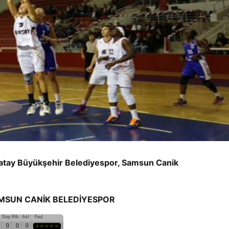
Hatay Büyükşehir Belediyespor, Samsun Canik
N CANİK BELEDİYESPOR