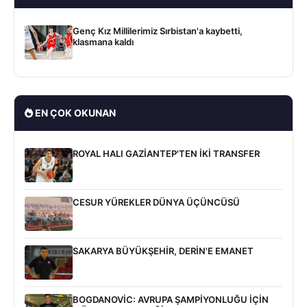
Genç Kız Millilerimiz Sırbistan'a kaybetti,
klasmana kaldı
EN ÇOK OKUNAN
ROYAL HALI GAZİANTEP'TEN İKİ TRANSFER
CESUR YÜREKLER DÜNYA ÜÇÜNCÜSÜ
SAKARYA BÜYÜKŞEHİR, DERİN'E EMANET
BOGDANOVİC: AVRUPA ŞAMPİYONLUĞU İÇİN