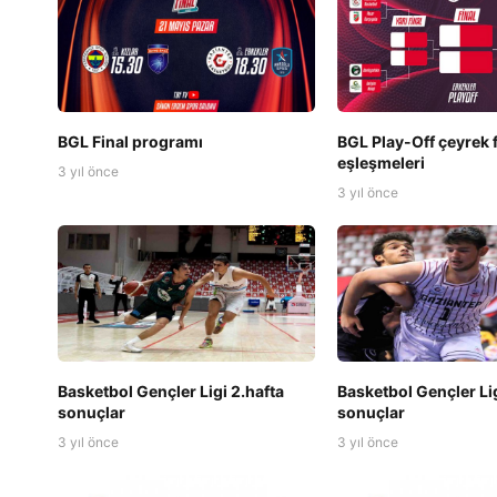
BGL Final programı
BGL Play-Off çeyrek f
eşleşmeleri
3 yıl önce
3 yıl önce
Basketbol Gençler Ligi 2.hafta
Basketbol Gençler Lig
sonuçlar
sonuçlar
3 yıl önce
3 yıl önce