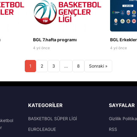
ı
BGL 7.hafta programı
BGL Erkekler
4 yıl önce
4 yıl önce
1
2
3
...
8
Sonraki »
KATEGORILER
SAYFALAR
BASKETBOL SÜPER LİGİ
Gizlilik Politika
sketbol
r
EUROLEAGUE
RSS