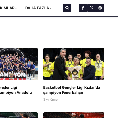
AKIMLAR
DAHA FAZLA
nçler Ligi
Basketbol Gençler Ligi Kızlar'da
 şampiyon Anadolu
şampiyon Fenerbahçe
3 yıl önce