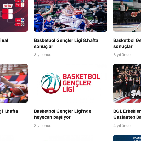
inal
Basketbol Gençler Ligi 8.hafta
Basketbol Ge
sonuçlar
sonuçlar
3 yıl önce
3 yıl önce
i 1.hafta
Basketbol Gençler Ligi'nde
BGL Erkekle
heyecan başlıyor
Gaziantep B
3 yıl önce
4 yıl önce