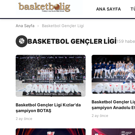
ANA SAYFA
T
Ana Sayfa
›
Basketbol Gençler Ligi
BASKETBOL GENÇLER LIGI
159 habe
Basketbol Gençler Li
Basketbol Gençler Ligi Kızlar'da
şampiyon Anadolu E
şampiyon BOTAŞ
2 ay önce
2 ay önce