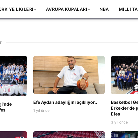
ÜRKİYE LİGLERİ
AVRUPA KUPALARI
NBA
MİLLİ T
r
Efe Aydan adaylığını açıklıyor..
Basketbol Ge
gi'nde
Erkekler'de
fes
1 yıl önce
Efes
3 yıl önce