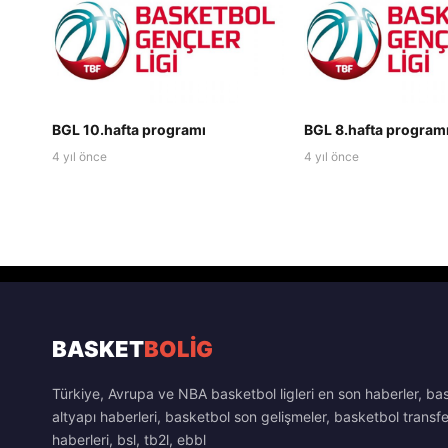
BGL 10.hafta programı
BGL 8.hafta program
4 yıl önce
4 yıl önce
BASKET
BOLİG
Türkiye, Avrupa ve NBA basketbol ligleri en son haberler, ba
altyapı haberleri, basketbol son gelişmeler, basketbol transfe
haberleri, bsl, tb2l, ebbl