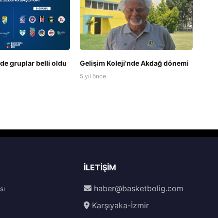
de gruplar belli oldu
Gelişim Koleji'nde Akdağ dönemi
5 yıl önce
İLETIŞIM
haber@basketbolig.com
sı
Karşıyaka-İzmir