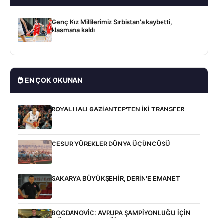
Genç Kız Millilerimiz Sırbistan'a kaybetti,
klasmana kaldı
EN ÇOK OKUNAN
ROYAL HALI GAZİANTEP'TEN İKİ TRANSFER
CESUR YÜREKLER DÜNYA ÜÇÜNCÜSÜ
SAKARYA BÜYÜKŞEHİR, DERİN'E EMANET
BOGDANOVİC: AVRUPA ŞAMPİYONLUĞU İÇİN