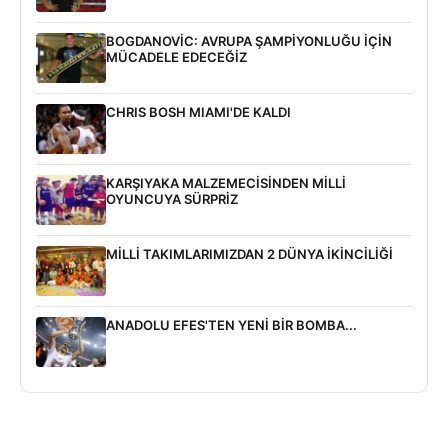
BOGDANOVİC: AVRUPA ŞAMPİYONLUĞU İÇİN
MÜCADELE EDECEĞİZ
CHRIS BOSH MIAMI'DE KALDI
KARŞIYAKA MALZEMECİSİNDEN MİLLİ
OYUNCUYA SÜRPRİZ
MİLLİ TAKIMLARIMIZDAN 2 DÜNYA İKİNCİLİĞİ
ANADOLU EFES'TEN YENİ BİR BOMBA...