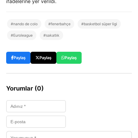
ifadelerine yer verildi.
#nando de colo
#fenerbahçe
#basketbol süper ligi
#Euroleague
#sakatlık
Paylaş
Paylaş
Paylaş
Yorumlar (0)