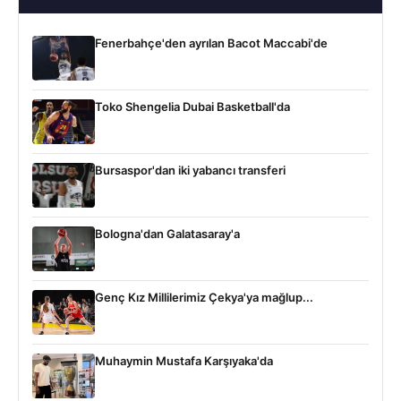
Fenerbahçe'den ayrılan Bacot Maccabi'de
Toko Shengelia Dubai Basketball'da
Bursaspor'dan iki yabancı transferi
Bologna'dan Galatasaray'a
Genç Kız Millilerimiz Çekya'ya mağlup...
Muhaymin Mustafa Karşıyaka'da