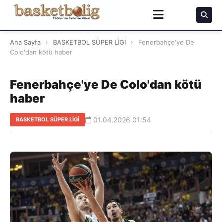
Ana Sayfa
›
BASKETBOL SÜPER LİGİ
›
Fenerbahçe'ye De
Colo'dan kötü haber
Fenerbahçe'ye De Colo'dan kötü
haber
01.04.2026 01:54
BASKETBOL SÜPER LİGİ