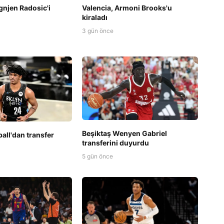
Ognjen Radosic'i
Valencia, Armoni Brooks'u
kiraladı
3 gün önce
Beşiktaş Wenyen Gabriel
all'dan transfer
transferini duyurdu
5 gün önce