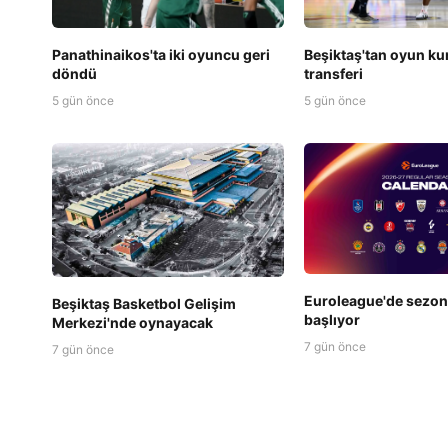
Beşiktaş'tan oyun k
Panathinaikos'ta iki oyuncu geri
transferi
döndü
5 gün önce
5 gün önce
Euroleague'de sezon 
Beşiktaş Basketbol Gelişim
başlıyor
Merkezi'nde oynayacak
7 gün önce
7 gün önce