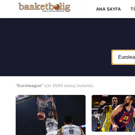
ANA SAYFA
T
"Euroleague"
için 3560 sonuç bulundu.