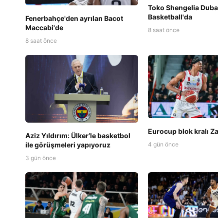
Toko Shengelia Duba
Basketball'da
Fenerbahçe'den ayrılan Bacot
Maccabi'de
8 saat önce
8 saat önce
Eurocup blok kralı Zal
Aziz Yıldırım: Ülker’le basketbol
ile görüşmeleri yapıyoruz
4 gün önce
3 gün önce