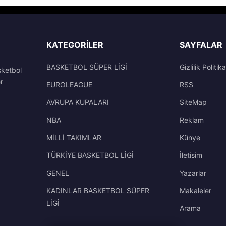
KATEGORILER
SAYFALAR
BASKETBOL SÜPER LİGİ
Gizlilik Politika
sketbol
r
EUROLEAGUE
RSS
AVRUPA KUPALARI
SiteMap
NBA
Reklam
MİLLİ TAKIMLAR
Künye
TÜRKİYE BASKETBOL LİGİ
İletisim
GENEL
Yazarlar
KADINLAR BASKETBOL SÜPER
Makaleler
LİGİ
Arama