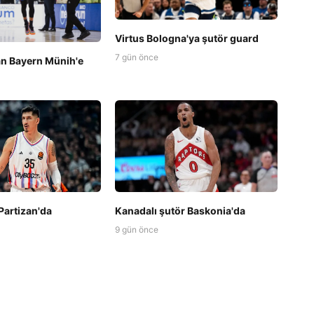
Virtus Bologna'ya şutör guard
7 gün önce
an Bayern Münih'e
Kanadalı şutör Baskonia'da
Partizan'da
9 gün önce