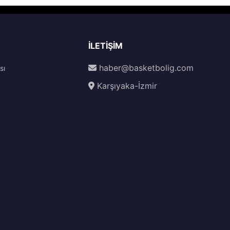
İLETIŞIM
haber@basketbolig.com
sı
Karşıyaka-İzmir