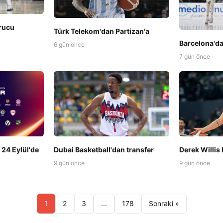
urucu
Türk Telekom'dan Partizan'a
Barcelona'd
6 gün önce
7 gün önce
24 Eylül'de
Dubai Basketball'dan transfer
Derek Willis 
9 gün önce
9 gün önce
1
2
3
...
178
Sonraki »