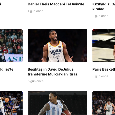
i
Daniel Theis Maccabi Tel Aviv'de
Kızılyıldız, 
kiraladı
1 gün önce
2 gün önce
Beşiktaş'ın David DeJulius
Paris Basketb
giris'te
transferine Murcia'dan itiraz
5 gün önce
5 gün önce