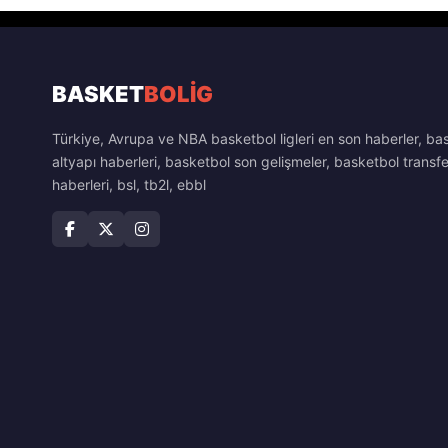
BASKET
BOLİG
Türkiye, Avrupa ve NBA basketbol ligleri en son haberler, ba
altyapı haberleri, basketbol son gelişmeler, basketbol transfe
haberleri, bsl, tb2l, ebbl