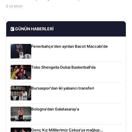
3 yıl önce
GÜNÜN HABERLERI
Fenerbahçe'den ayrılan Bacot Maccabi'de
Toko Shengelia Dubai Basketball'da
Bursaspor'dan iki yabancı transferi
Bologna'dan Galatasaray'a
Genç Kız Millilerimiz Çekya'ya mağlup...