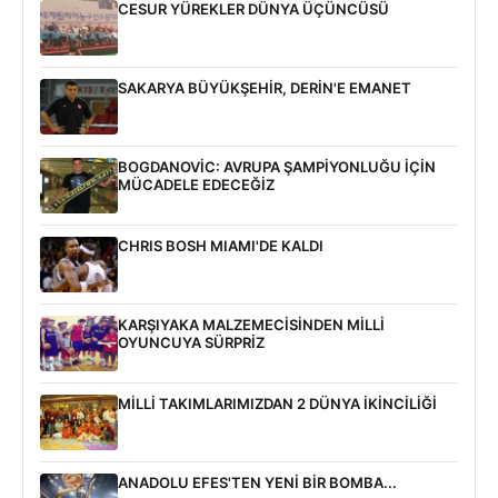
CESUR YÜREKLER DÜNYA ÜÇÜNCÜSÜ
SAKARYA BÜYÜKŞEHİR, DERİN'E EMANET
BOGDANOVİC: AVRUPA ŞAMPİYONLUĞU İÇİN
MÜCADELE EDECEĞİZ
CHRIS BOSH MIAMI'DE KALDI
KARŞIYAKA MALZEMECİSİNDEN MİLLİ
OYUNCUYA SÜRPRİZ
MİLLİ TAKIMLARIMIZDAN 2 DÜNYA İKİNCİLİĞİ
ANADOLU EFES'TEN YENİ BİR BOMBA...