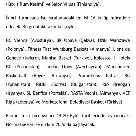
(Kıbrıs Rum Kesimi) ve Salon Vilpas (Finlandiya).
İkinci turnuvada ise sıralamadaki en iyi 16 kulüp mücadele
edecek. Bu gruptaki takımlar şöyle:
BC Vienna (Avusturya), BK Opava (Çekya), Dziki Warszawa
(Polonya), Fitness First Wurzburg Baskets (Almanya), Lions de
Geneve (İsviçre), Manisa Basket (Türkiye), Kolossos H Hotels
BC (Yunanistan), Landau Lions (Azerbaycan), Manchester
Basketball (Büyük Britanya), Promitheas Patras BC
(Yunanistan), Rilski Sportist (Bulgaristan), Rio Breogan
(İspanya), SL Benfica (Portekiz), RASTA Vechta (Almanya), VEF
Riga (Letonya) ve Merkezefendi Belediyesi Basket (Türkiye).
Eleme Turu turnuvaları 14-20 Eylül tarihlerinde oynanacak.
Normal sezon ise 6 Ekim 2026'da başlayacak.