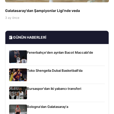
Galatasaray'dan Şampiyonlar Ligi'nde veda
3 ay önce
GÜNÜN HABERLERI
Fenerbahçe'den ayrılan Bacot Maccabi'de
Toko Shengelia Dubai Basketball'da
Bursaspor'dan iki yabancı transferi
Bologna'dan Galatasaray'a