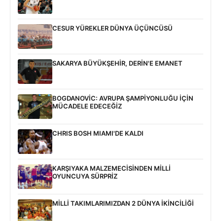
CESUR YÜREKLER DÜNYA ÜÇÜNCÜSÜ
SAKARYA BÜYÜKŞEHİR, DERİN'E EMANET
BOGDANOVİC: AVRUPA ŞAMPİYONLUĞU İÇİN
MÜCADELE EDECEĞİZ
CHRIS BOSH MIAMI'DE KALDI
KARŞIYAKA MALZEMECİSİNDEN MİLLİ
OYUNCUYA SÜRPRİZ
MİLLİ TAKIMLARIMIZDAN 2 DÜNYA İKİNCİLİĞİ