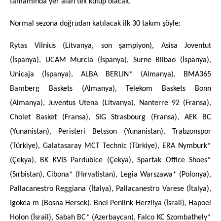
tamamında yer alan tek kulüp olacak.
Normal sezona doğrudan katılacak ilk 30 takım şöyle:
Rytas Vilnius (Litvanya, son şampiyon), Asisa Joventut
(İspanya), UCAM Murcia (İspanya), Surne Bilbao (İspanya),
Unicaja (İspanya), ALBA BERLIN* (Almanya), BMA365
Bamberg Baskets (Almanya), Telekom Baskets Bonn
(Almanya), Juventus Utena (Litvanya), Nanterre 92 (Fransa),
Cholet Basket (Fransa), SIG Strasbourg (Fransa), AEK BC
(Yunanistan), Peristeri Betsson (Yunanistan), Trabzonspor
(Türkiye), Galatasaray MCT Technic (Türkiye), ERA Nymburk*
(Çekya), BK KVIS Pardubice (Çekya), Spartak Office Shoes*
(Sırbistan), Cibona* (Hırvatistan), Legia Warszawa* (Polonya),
Pallacanestro Reggiana (İtalya), Pallacanestro Varese (İtalya),
Igokea m (Bosna Hersek), Bnei Penlink Herzliya (İsrail), Hapoel
Holon (İsrail), Sabah BC* (Azerbaycan), Falco KC Szombathely*