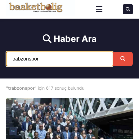
Haber Ara
"trabzonspor"
için 617 sonuç bulundu.