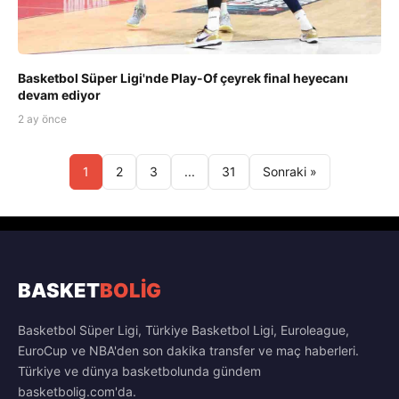
Basketbol Süper Ligi'nde Play-Of çeyrek final heyecanı
devam ediyor
2 ay önce
1
2
3
...
31
Sonraki »
BASKET
BOLİG
Basketbol Süper Ligi, Türkiye Basketbol Ligi, Euroleague,
EuroCup ve NBA'den son dakika transfer ve maç haberleri.
Türkiye ve dünya basketbolunda gündem
basketbolig.com'da.