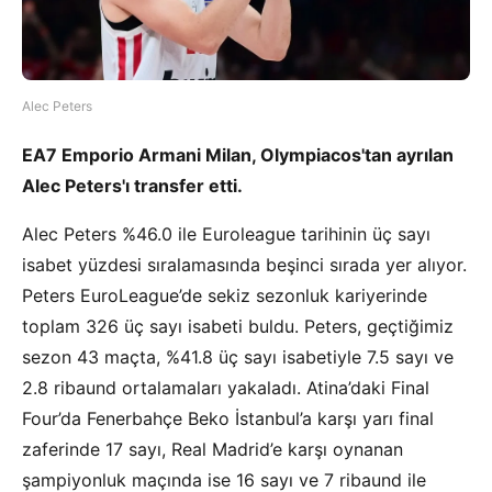
Alec Peters
EA7 Emporio Armani Milan, Olympiacos'tan ayrılan
Alec Peters'ı transfer etti.
Alec Peters %46.0 ile Euroleague tarihinin üç sayı
isabet yüzdesi sıralamasında beşinci sırada yer alıyor.
Peters EuroLeague’de sekiz sezonluk kariyerinde
toplam 326 üç sayı isabeti buldu.
Peters, geçtiğimiz
sezon 43 maçta, %41.8 üç sayı isabetiyle 7.5 sayı ve
2.8 ribaund ortalamaları yakaladı. Atina’daki Final
Four’da Fenerbahçe Beko İstanbul’a karşı yarı final
zaferinde 17 sayı, Real Madrid’e karşı oynanan
şampiyonluk maçında ise 16 sayı ve 7 ribaund ile