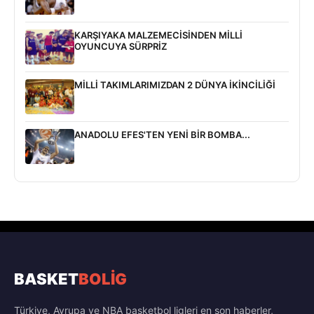
KARŞIYAKA MALZEMECİSİNDEN MİLLİ
OYUNCUYA SÜRPRİZ
MİLLİ TAKIMLARIMIZDAN 2 DÜNYA İKİNCİLİĞİ
ANADOLU EFES'TEN YENİ BİR BOMBA...
BASKET
BOLİG
Türkiye, Avrupa ve NBA basketbol ligleri en son haberler,