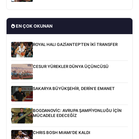
EN ÇOK OKUNAN
ROYAL HALI GAZİANTEP'TEN İKİ TRANSFER
CESUR YÜREKLER DÜNYA ÜÇÜNCÜSÜ
SAKARYA BÜYÜKŞEHİR, DERİN'E EMANET
BOGDANOVİC: AVRUPA ŞAMPİYONLUĞU İÇİN
MÜCADELE EDECEĞİZ
CHRIS BOSH MIAMI'DE KALDI