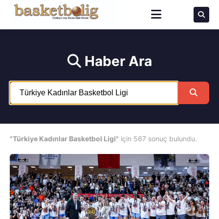
Haber Ara
"Türkiye Kadınlar Basketbol Ligi"
için 567 sonuç bulundu.