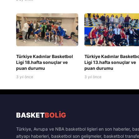
Türkiye Kadınlar Basketbol
Türkiye Kadınlar Basketbo
Ligi 18.hafta sonuçlar ve
Ligi 13.hafta sonuçlar ve
puan durumu
puan durumu
3 yıl önce
3 yıl önce
BASKET
BOLİG
Türkiye, Avrupa ve NBA basketbol ligleri en son haberler, ba
altyapı haberleri, basketbol son gelişmeler, basketbol transfe