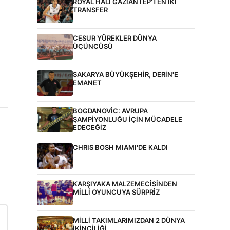
ROYAL HALI GAZİANTEP'TEN İKİ
TRANSFER
CESUR YÜREKLER DÜNYA
ÜÇÜNCÜSÜ
SAKARYA BÜYÜKŞEHİR, DERİN'E
EMANET
BOGDANOVİC: AVRUPA
ŞAMPİYONLUĞU İÇİN MÜCADELE
EDECEĞİZ
CHRIS BOSH MIAMI'DE KALDI
KARŞIYAKA MALZEMECİSİNDEN
MİLLİ OYUNCUYA SÜRPRİZ
MİLLİ TAKIMLARIMIZDAN 2 DÜNYA
İKİNCİLİĞİ