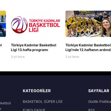
l
Türkiye Kadınlar Basketbol
Türkiye Kadınlar Basketbol
Ligi 13.hafta programı
Ligi'nde 12.haftanın ardın
3 yıl önce
3 yıl önce
KATEGORILER
SAYFALAR
BASKETBOL SÜPER LİGİ
Gizlilik Politika
sketbol
r
EUROLEAGUE
RSS