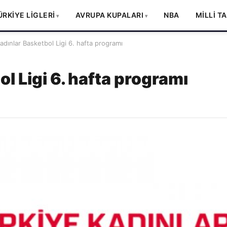
ÜRKİYE LİGLERİ
AVRUPA KUPALARI
NBA
MİLLİ T
adınlar Basketbol Ligi 6. hafta programı
l Ligi 6. hafta programı