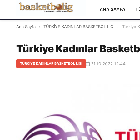
ANA SAYFA
T
Ana Sayfa
›
TÜRKİYE KADINLAR BASKETBOL LİGİ
›
Türkiye K
Türkiye Kadınlar Basketbo
21.10.2022 12:44
TÜRKİYE KADINLAR BASKETBOL LİGİ