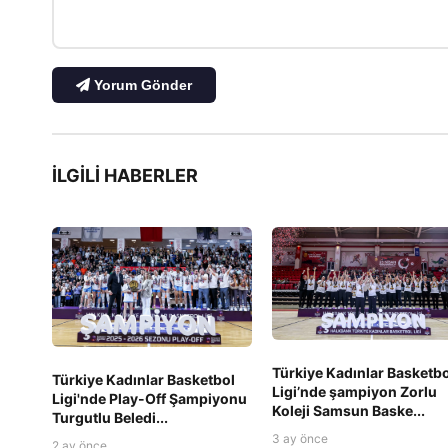
Yorum Gönder
İLGILI HABERLER
Türkiye Kadınlar Basketbo
Türkiye Kadınlar Basketbol
Ligi’nde şampiyon Zorlu
Ligi'nde Play-Off Şampiyonu
Koleji Samsun Baske...
Turgutlu Beledi...
3 ay önce
2 ay önce