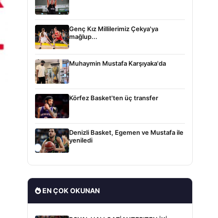
Genç Kız Millilerimiz Çekya'ya
mağlup...
Muhaymin Mustafa Karşıyaka'da
Körfez Basket'ten üç transfer
Denizli Basket, Egemen ve Mustafa ile
yeniledi
EN ÇOK OKUNAN