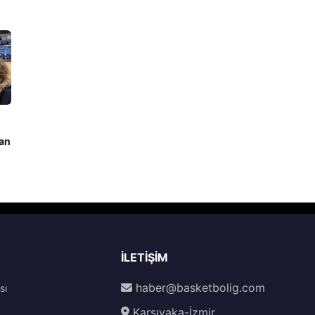
dan
İLETIŞIM
haber@basketbolig.com
sı
Karşıyaka-İzmir