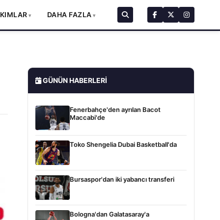
AKIMLAR
DAHA FAZLA
GÜNÜN HABERLERI
Fenerbahçe'den ayrılan Bacot
Maccabi'de
Toko Shengelia Dubai Basketball'da
Bursaspor'dan iki yabancı transferi
Bologna'dan Galatasaray'a