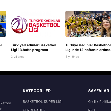
l
Türkiye Kadınlar Basketbol
Türkiye Kadınlar Basketbol
Ligi 13.hafta programı
Ligi'nde 12.haftanın ardın
3 yıl önce
3 yıl önce
KATEGORILER
SAYFALAR
BASKETBOL SÜPER LİGİ
Gizlilik Politika
sketbol
r
EUROLEAGUE
RSS