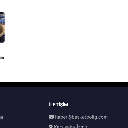
dan
İLETIŞIM
haber@basketbolig.com
sı
Karşıyaka-İzmir