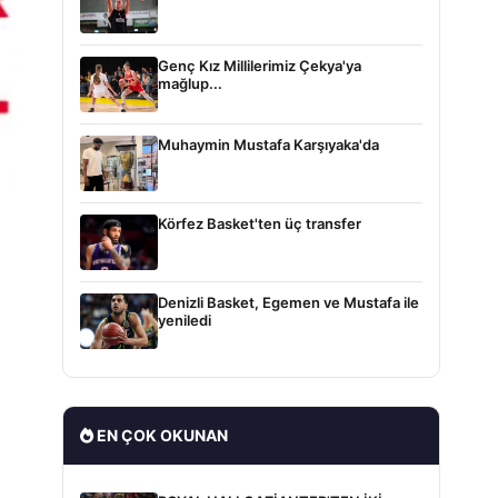
Genç Kız Millilerimiz Çekya'ya
mağlup...
Muhaymin Mustafa Karşıyaka'da
Körfez Basket'ten üç transfer
Denizli Basket, Egemen ve Mustafa ile
yeniledi
EN ÇOK OKUNAN