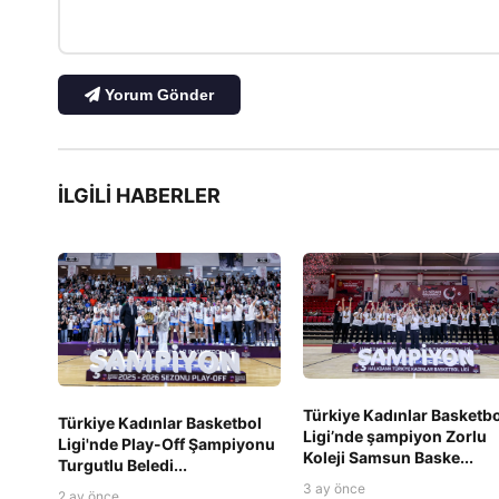
Yorum Gönder
İLGILI HABERLER
Türkiye Kadınlar Basketbo
Türkiye Kadınlar Basketbol
Ligi’nde şampiyon Zorlu
Ligi'nde Play-Off Şampiyonu
Koleji Samsun Baske...
Turgutlu Beledi...
3 ay önce
2 ay önce