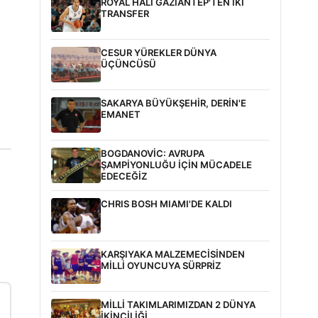
ROYAL HALI GAZİANTEP'TEN İKİ
TRANSFER
CESUR YÜREKLER DÜNYA
ÜÇÜNCÜSÜ
SAKARYA BÜYÜKŞEHİR, DERİN'E
EMANET
BOGDANOVİC: AVRUPA
ŞAMPİYONLUĞU İÇİN MÜCADELE
EDECEĞİZ
CHRIS BOSH MIAMI'DE KALDI
KARŞIYAKA MALZEMECİSİNDEN
MİLLİ OYUNCUYA SÜRPRİZ
MİLLİ TAKIMLARIMIZDAN 2 DÜNYA
İKİNCİLİĞİ