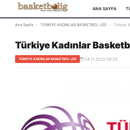
ANA SAYFA
T
Ana Sayfa
›
TÜRKİYE KADINLAR BASKETBOL LİGİ
›
Türkiye K
Türkiye Kadınlar Basketb
04.11.2022 09:32
TÜRKİYE KADINLAR BASKETBOL LİGİ