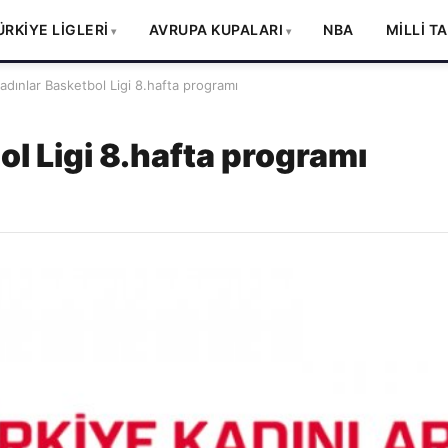
ÜRKİYE LİGLERİ
AVRUPA KUPALARI
NBA
MİLLİ T
adınlar Basketbol Ligi 8.hafta programı
ol Ligi 8.hafta programı