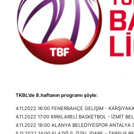
TKBL'de 8.haftanın programı şöyle:
4.11.2022 16:00 FENERBAHÇE GELİŞİM - KARŞIYAK
4.11.2022 17:00 KIRKLARELİ BASKETBOL - İZMİT B
4.11.2022 18:00 ALANYA BELEDİYESPOR ANTALYA 
5.11.2022 14:00 ELAZIĞ İL ÖZEL İDARE - TARSUS B