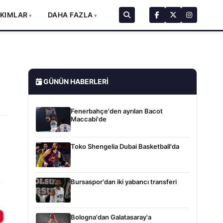
AKIMLAR
DAHA FAZLA
GÜNÜN HABERLERI
Fenerbahçe'den ayrılan Bacot
Maccabi'de
Toko Shengelia Dubai Basketball'da
Bursaspor'dan iki yabancı transferi
Bologna'dan Galatasaray'a