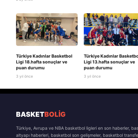
Türkiye Kadınlar Basketbol
Türkiye Kadınlar Basketbo
Ligi 18.hafta sonuçlar ve
Ligi 13.hafta sonuçlar ve
puan durumu
puan durumu
3 yıl önce
3 yıl önce
BASKET
BOLİG
Türkiye, Avrupa ve NBA basketbol ligleri en son haberler, ba
altyapı haberleri, basketbol son gelişmeler, basketbol transfe