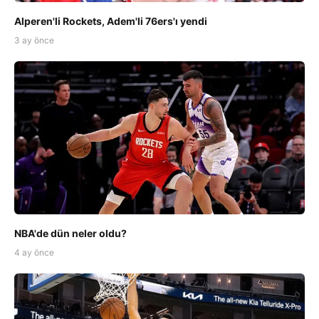
Alperen'li Rockets, Adem'li 76ers'ı yendi
3 ay önce
NBA'de dün neler oldu?
4 ay önce