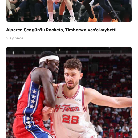
Alperen Şengün'lü Rockets, Timberwolves'e kaybetti
3 ay önce