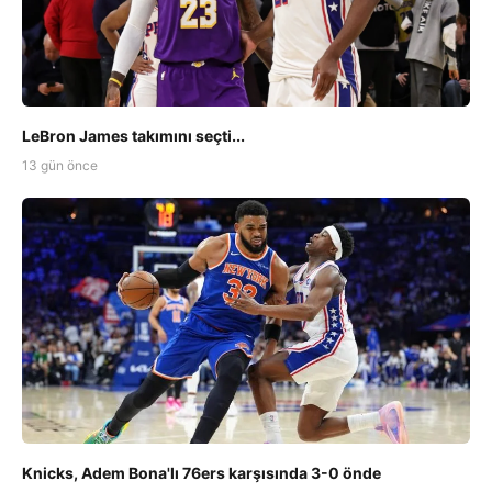
LeBron James takımını seçti...
13 gün önce
Knicks, Adem Bona'lı 76ers karşısında 3-0 önde