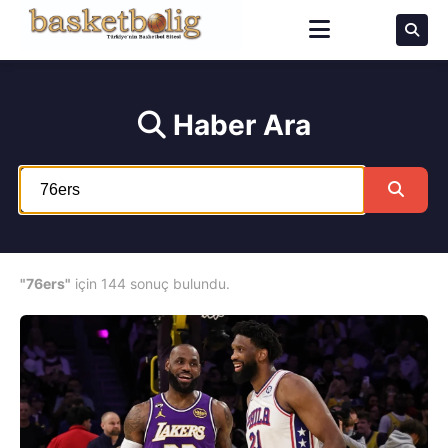
Haber Ara
"76ers"
için 144 sonuç bulundu.