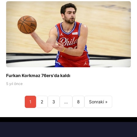
Furkan Korkmaz 76ers'da kaldı
5 yıl önce
1
2
3
...
8
Sonraki »