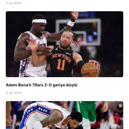
2 ay önce
Adem Bona'lı 76ers 2-0 geriye düştü
3 ay önce