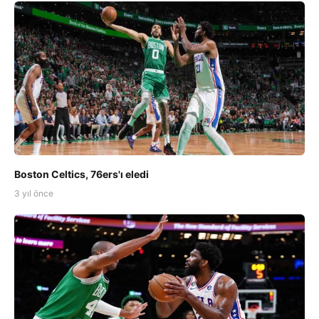
Boston Celtics, 76ers'ı eledi
3 yıl önce