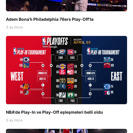
Adem Bona'lı Philadelphia 76ers Play-Off'ta
3 ay önce
NBA'de Play-In ve Play-Off eşleşmeleri belli oldu
3 ay önce