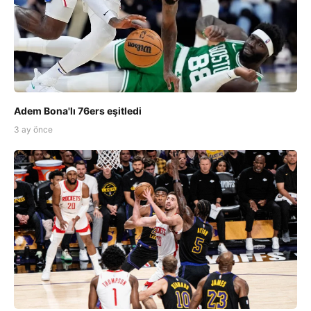
Adem Bona'lı 76ers eşitledi
3 ay önce