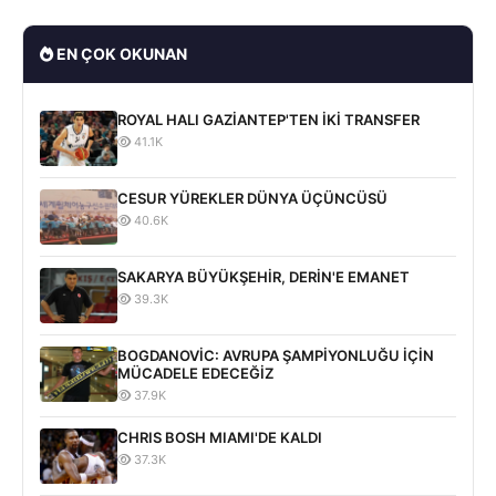
EN ÇOK OKUNAN
ROYAL HALI GAZİANTEP'TEN İKİ TRANSFER
41.1K
CESUR YÜREKLER DÜNYA ÜÇÜNCÜSÜ
40.6K
SAKARYA BÜYÜKŞEHİR, DERİN'E EMANET
39.3K
BOGDANOVİC: AVRUPA ŞAMPİYONLUĞU İÇİN
MÜCADELE EDECEĞİZ
37.9K
CHRIS BOSH MIAMI'DE KALDI
37.3K