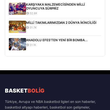
KARŞIYAKA MALZEMECİSİNDEN MİLLİ
OYUNCUYA SÜRPRİZ
32.8K
MİLLİ TAKIMLARIMIZDAN 2 DÜNYA İKİNCİLİĞİ
31.7K
ANADOLU EFES'TEN YENİ BİR BOMBA...
31.1K
BASKET
BOLİG
Türkiye, Avrupa ve NBA basketbol ligleri en son haberler,
basketbol altyapı haberleri, basketbol son gelişmeler,