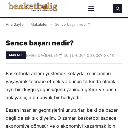
Ana Sayfa
›
Makaleler
›
Sence başarı nedir?
Sence başarı nedir?
EMRE DAĞDELEN
30.11.-0001 00:00
27.4K
MAKALE
Basketbola anlam yüklemek kolayda, o anlamları
yaşayarak tecrübe etmek ve bunun farkında olmak
ayrı bir duygu yoğunluğunu yanında getirir ve bunu
anlayan için bu büyük bir hediyedir.
Bazen insanlar geçmişlerini unuturlar, belki de bazen
değil de sık sık diyelim. O zaman basketbol sadece
ekonomiye dönüşür ve o ekonomiyi kazanmak için