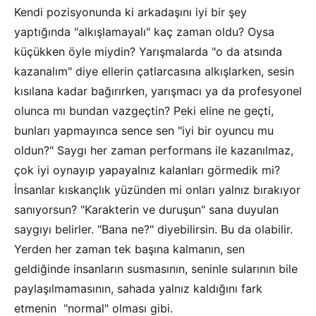
Kendi pozisyonunda ki arkadaşını iyi bir şey
yaptığında "alkışlamayalı" kaç zaman oldu? Oysa
küçükken öyle miydin? Yarışmalarda "o da atsında
kazanalım" diye ellerin çatlarcasına alkışlarken, sesin
kısılana kadar bağırırken, yarışmacı ya da profesyonel
olunca mı bundan vazgeçtin? Peki eline ne geçti,
bunları yapmayınca sence sen "iyi bir oyuncu mu
oldun?" Saygı her zaman performans ile kazanılmaz,
çok iyi oynayıp yapayalnız kalanları görmedik mi?
İnsanlar kıskançlık yüzünden mi onları yalnız bırakıyor
sanıyorsun? "Karakterin ve duruşun" sana duyulan
saygıyı belirler. "Bana ne?" diyebilirsin. Bu da olabilir.
Yerden her zaman tek başına kalmanın, sen
geldiğinde insanların susmasının, seninle sularının bile
paylaşılmamasının, sahada yalnız kaldığını fark
etmenin "normal" olması gibi.