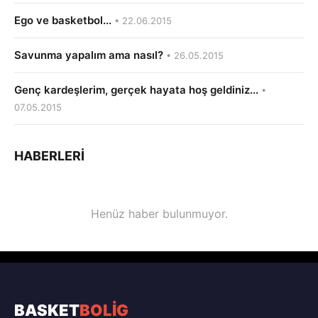
Ego ve basketbol...
• 22.06.2015
Savunma yapalım ama nasıl?
• 26.05.2015
Genç kardeşlerim, gerçek hayata hoş geldiniz...
•
07.05.2015
HABERLERI
Henüz haber bulunmuyor.
BASKET
BOLİG