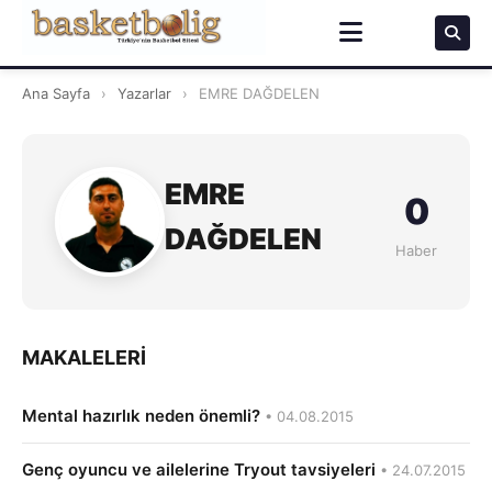
Ana Sayfa
›
Yazarlar
›
EMRE DAĞDELEN
EMRE
0
DAĞDELEN
Haber
MAKALELERI
Mental hazırlık neden önemli?
• 04.08.2015
Genç oyuncu ve ailelerine Tryout tavsiyeleri
• 24.07.2015