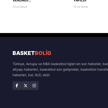
VERDİRDİ...
YAPILDI
12 yıl önce
12 yıl önce
BASKET
BOLİG
Türkiye, Avrupa ve NBA basketbol ligleri en son haberler, ba
altyapı haberleri, basketbol son gelişmeler, basketbol transfe
haberleri, bsl, tb2l, ebbl