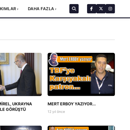
AKIMLAR
DAHA FAZLA
İREL, UKRAYNA
MERT ERBOY YAZIYOR...
İLE GÖRÜŞTÜ
12 yıl önce