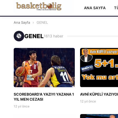
ANA SAYFA
T
Ana Sayfa
›
GENEL
GENEL
1613 haber
SCOREBOARD'A YAZIYI YAZANA 1
AVNİ KÜPELİ YAZIYOR
YIL MEN CEZASI
12 yıl önce
12 yıl önce