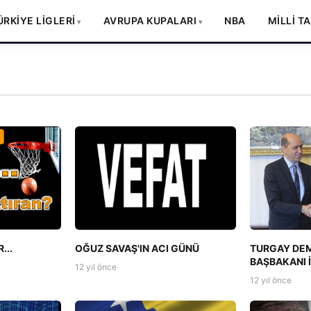
ÜRKİYE LİGLERİ
AVRUPA KUPALARI
NBA
MİLLİ T
...
OĞUZ SAVAŞ'IN ACI GÜNÜ
TURGAY DEM
BAŞBAKANI 
12 yıl önce
12 yıl önce