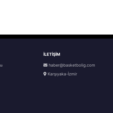
İLETIŞIM
haber@basketbolig.com
sı
Karşıyaka-İzmir