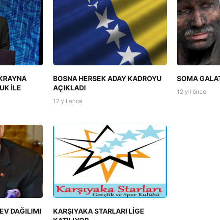
UKRAYNA
BOSNA HERSEK ADAY KADROYU
SOMA GALAT
UK İLE
AÇIKLADI
12 yıl önce
12 yıl önce
EV DAĞILIMI
KARŞIYAKA STARLARI LİGE