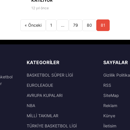
KATILIYOR
12 yıl önce
« Önceki
1
...
79
80
81
KATEGORILER
SAYFALAR
BASKETBOL SÜPER LİGİ
Gizlilik Politika
sketbol
r
EUROLEAGUE
RSS
AVRUPA KUPALARI
SiteMap
NBA
Reklam
MİLLİ TAKIMLAR
Künye
TÜRKİYE BASKETBOL LİGİ
İletisim