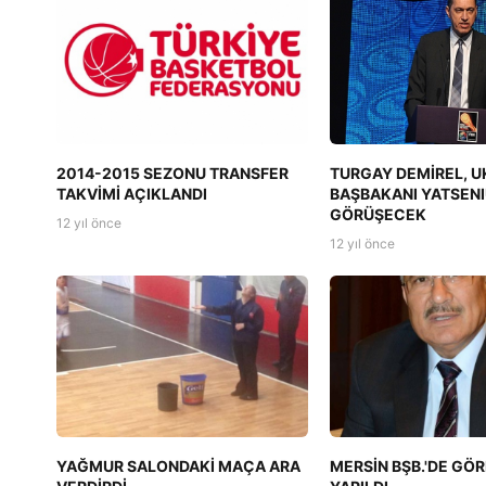
2014-2015 SEZONU TRANSFER
TURGAY DEMİREL, 
TAKVİMİ AÇIKLANDI
BAŞBAKANI YATSENI
GÖRÜŞECEK
12 yıl önce
12 yıl önce
YAĞMUR SALONDAKİ MAÇA ARA
MERSİN BŞB.'DE GÖR