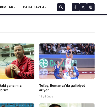
AKIMLAR
DAHA FAZLA
taki şansımızı
Tofaş, Romanya'da galibiyet
iyoruz
arıyor
11 yıl önce