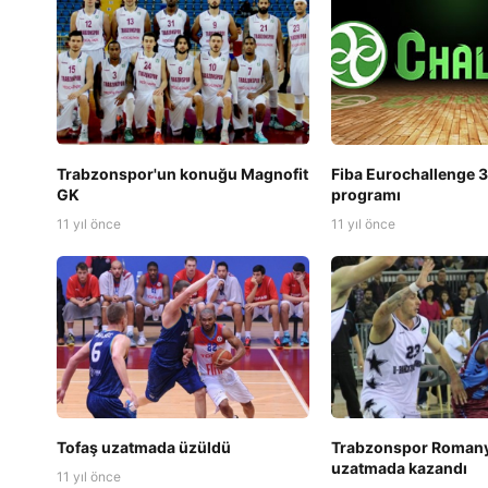
Trabzonspor'un konuğu Magnofit
Fiba Eurochallenge 3
GK
programı
11 yıl önce
11 yıl önce
Tofaş uzatmada üzüldü
Trabzonspor Romany
uzatmada kazandı
11 yıl önce