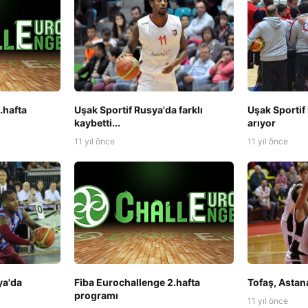
.hafta
Uşak Sportif Rusya'da farklı
Uşak Sportif
kaybetti...
arıyor
11 yıl önce
11 yıl önce
a'da
Fiba Eurochallenge 2.hafta
Tofaş, Astan
programı
11 yıl önce