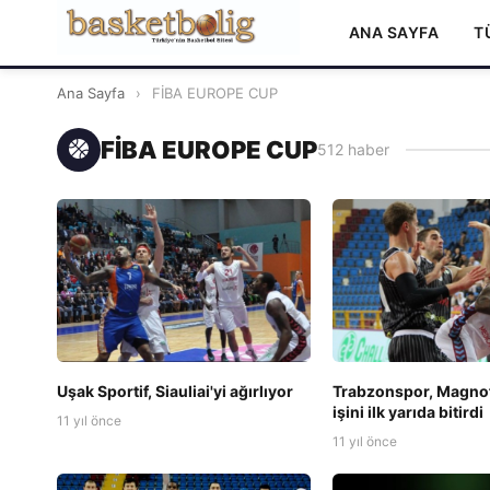
ANA SAYFA
T
Ana Sayfa
›
FİBA EUROPE CUP
FİBA EUROPE CUP
512 haber
Uşak Sportif, Siauliai'yi ağırlıyor
Trabzonspor, Magnof
işini ilk yarıda bitirdi
11 yıl önce
11 yıl önce