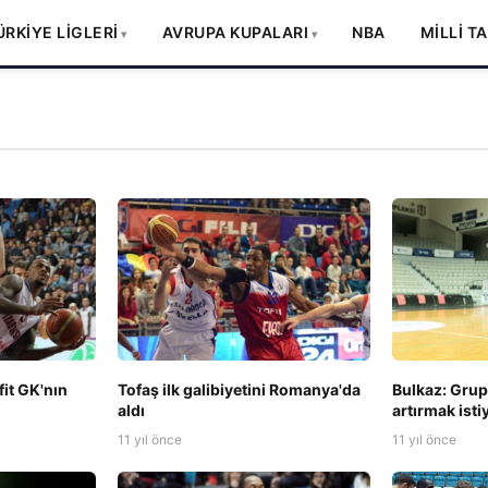
ÜRKİYE LİGLERİ
AVRUPA KUPALARI
NBA
MİLLİ T
it GK'nın
Tofaş ilk galibiyetini Romanya'da
Bulkaz: Grup
aldı
artırmak ist
11 yıl önce
11 yıl önce