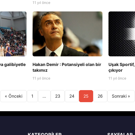
11 yıl önce
a galibiyetle
Hakan Demir : Potansiyeli olan bir
Uşak Sportif
takımız
çıkıyor
11 yıl önce
11 yıl önce
« Önceki
1
...
23
24
25
26
Sonraki »
KATEGORILER
SAYFALAR