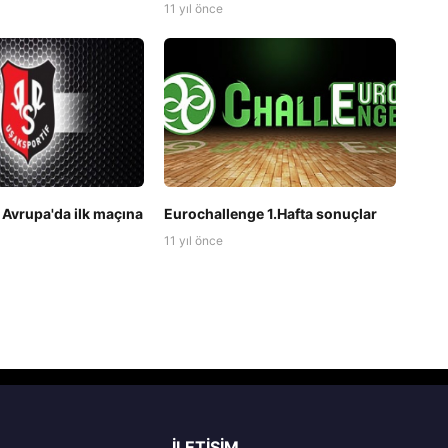
11 yıl önce
, Avrupa'da ilk maçına
Eurochallenge 1.Hafta sonuçlar
11 yıl önce
İLETIŞIM