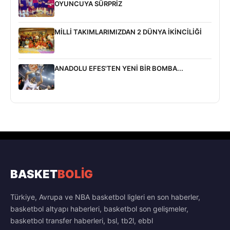
OYUNCUYA SÜRPRİZ
MİLLİ TAKIMLARIMIZDAN 2 DÜNYA İKİNCİLİĞİ
ANADOLU EFES'TEN YENİ BİR BOMBA...
BASKET
BOLİG
Türkiye, Avrupa ve NBA basketbol ligleri en son haberler,
basketbol altyapı haberleri, basketbol son gelişmeler,
basketbol transfer haberleri, bsl, tb2l, ebbl