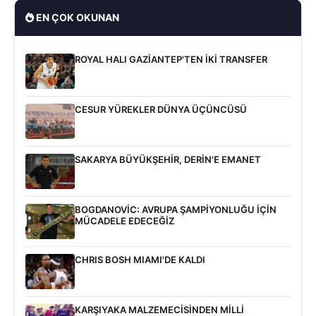
EN ÇOK OKUNAN
ROYAL HALI GAZİANTEP'TEN İKİ TRANSFER
CESUR YÜREKLER DÜNYA ÜÇÜNCÜSÜ
SAKARYA BÜYÜKŞEHİR, DERİN'E EMANET
BOGDANOVİC: AVRUPA ŞAMPİYONLUĞU İÇİN
MÜCADELE EDECEĞİZ
CHRIS BOSH MIAMI'DE KALDI
KARŞIYAKA MALZEMECİSİNDEN MİLLİ