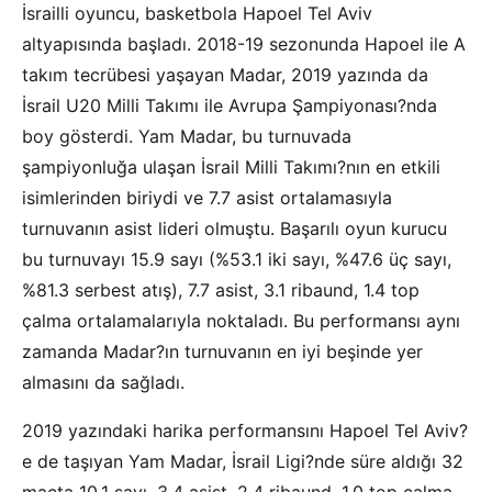
İsrailli oyuncu, basketbola Hapoel Tel Aviv
altyapısında başladı. 2018-19 sezonunda Hapoel ile A
takım tecrübesi yaşayan Madar, 2019 yazında da
İsrail U20 Milli Takımı ile Avrupa Şampiyonası?nda
boy gösterdi. Yam Madar, bu turnuvada
şampiyonluğa ulaşan İsrail Milli Takımı?nın en etkili
isimlerinden biriydi ve 7.7 asist ortalamasıyla
turnuvanın asist lideri olmuştu. Başarılı oyun kurucu
bu turnuvayı 15.9 sayı (%53.1 iki sayı, %47.6 üç sayı,
%81.3 serbest atış), 7.7 asist, 3.1 ribaund, 1.4 top
çalma ortalamalarıyla noktaladı. Bu performansı aynı
zamanda Madar?ın turnuvanın en iyi beşinde yer
almasını da sağladı.
2019 yazındaki harika performansını Hapoel Tel Aviv?
e de taşıyan Yam Madar, İsrail Ligi?nde süre aldığı 32