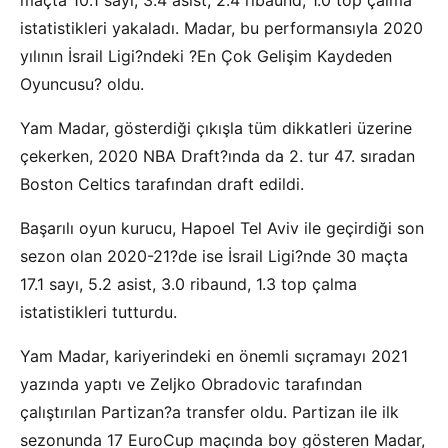
maçta 10.1 sayı, 3.4 asist, 2.4 ribaund, 1.0 top çalma
istatistikleri yakaladı. Madar, bu performansıyla 2020
yılının İsrail Ligi?ndeki ?En Çok Gelişim Kaydeden
Oyuncusu? oldu.
Yam Madar, gösterdiği çıkışla tüm dikkatleri üzerine
çekerken, 2020 NBA Draft?ında da 2. tur 47. sıradan
Boston Celtics tarafından draft edildi.
Başarılı oyun kurucu, Hapoel Tel Aviv ile geçirdiği son
sezon olan 2020-21?de ise İsrail Ligi?nde 30 maçta
17.1 sayı, 5.2 asist, 3.0 ribaund, 1.3 top çalma
istatistikleri tutturdu.
Yam Madar, kariyerindeki en önemli sıçramayı 2021
yazında yaptı ve Zeljko Obradovic tarafından
çalıştırılan Partizan?a transfer oldu. Partizan ile ilk
sezonunda 17 EuroCup maçında boy gösteren Madar,