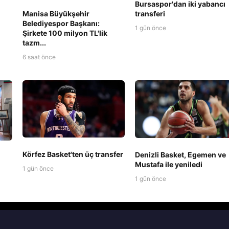
Bursaspor'dan iki yabancı
transferi
Manisa Büyükşehir
Belediyespor Başkanı:
1 gün önce
Şirkete 100 milyon TL'lik
tazm...
6 saat önce
Körfez Basket'ten üç transfer
Denizli Basket, Egemen ve
Mustafa ile yeniledi
1 gün önce
1 gün önce