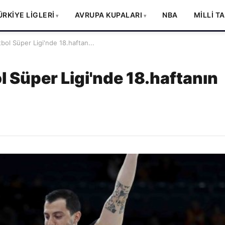
ÜRKİYE LİGLERİ
AVRUPA KUPALARI
NBA
MİLLİ T
bol Süper Ligi'nde 18.haftan...
l Süper Ligi'nde 18.haftanın