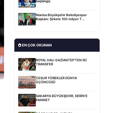
başlangıç
Manisa Büyükşehir Belediyespor
Başkanı: Şirkete 100 milyon T...
EN ÇOK OKUNAN
ROYAL HALI GAZİANTEP'TEN İKİ
TRANSFER
CESUR YÜREKLER DÜNYA
ÜÇÜNCÜSÜ
SAKARYA BÜYÜKŞEHİR, DERİN'E
EMANET