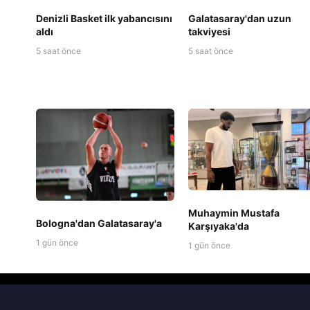
Denizli Basket ilk yabancısını
Galatasaray'dan uzun
aldı
takviyesi
5 saat önce
5 saat önce
Muhaymin Mustafa
Bologna'dan Galatasaray'a
Karşıyaka'da
1 gün önce
1 gün önce