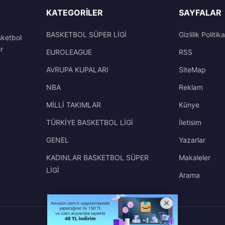
KATEGORILER
SAYFALAR
BASKETBOL SÜPER LİGİ
Gizlilik Politika
sketbol
r
EUROLEAGUE
RSS
AVRUPA KUPALARI
SiteMap
NBA
Reklam
MİLLİ TAKIMLAR
Künye
TÜRKİYE BASKETBOL LİGİ
İletisim
GENEL
Yazarlar
KADINLAR BASKETBOL SÜPER
Makaleler
LİGİ
Arama