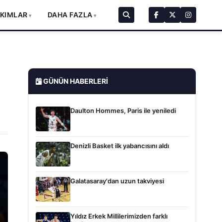
AKIMLAR
DAHA FAZLA
GÜNÜN HABERLERI
Daulton Hommes, Paris ile yeniledi
Denizli Basket ilk yabancısını aldı
Galatasaray'dan uzun takviyesi
Yıldız Erkek Millilerimizden farklı