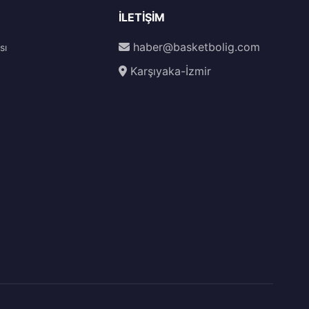
İLETIŞIM
haber@basketbolig.com
sı
Karşıyaka-İzmir