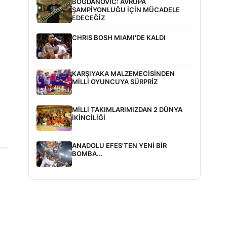
BOGDANOVİC: AVRUPA
ŞAMPİYONLUĞU İÇİN MÜCADELE
EDECEĞİZ
CHRIS BOSH MIAMI'DE KALDI
KARŞIYAKA MALZEMECİSİNDEN
MİLLİ OYUNCUYA SÜRPRİZ
MİLLİ TAKIMLARIMIZDAN 2 DÜNYA
İKİNCİLİĞİ
ANADOLU EFES'TEN YENİ BİR
BOMBA...