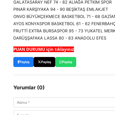
GALATASARAY NEF 74 - 82 ALİAĞA PETKİM SPOR
PINAR KARŞIYAKA 94 - 90 BEŞİKTAŞ EMLAKJET
ONVO BÜYÜKÇEKMECE BASKETBOL 71 - 68 GAZİA
AYOS KONYASPOR BASKETBOL 61 - 62 FENERBAH
FRUTTİ EXTRA BURSASPOR 95 - 73 YUKATEL MER
DARÜŞŞAFAKA LASSA 80 - 83 ANADOLU EFES
PUAN DURUMU için tıklayınız
Paylaş
Paylaş
Paylaş
Yorumlar (0)