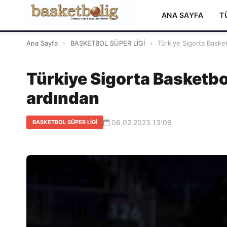
ANA SAYFA
T
Ana Sayfa
›
BASKETBOL SÜPER LİGİ
›
Türkiye Sigorta Basket
Türkiye Sigorta Basketbo
ardından
06.02.2023 13:06
BASKETBOL SÜPER LİGİ