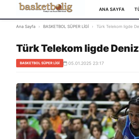
ANA SAYFA
T
Ana Sayfa
›
BASKETBOL SÜPER LİGİ
›
Türk Telekom ligde Den
Türk Telekom ligde Deniz
05.01.2025 23:17
BASKETBOL SÜPER LİGİ