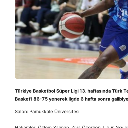
Türkiye Basketbol Süper Ligi 13. haftasında Türk
Basket'i 86-75 yenerek ligde 6 hafta sonra galibiyet
Salon: Pamukkale Üniversitesi
Hakemler: Özlem Yalman, Ziya Özorhon, Uğur Akyıld