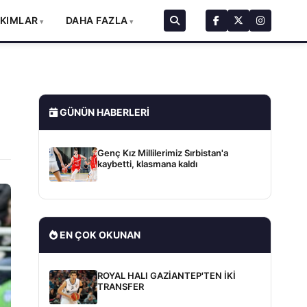
AKIMLAR
DAHA FAZLA
GÜNÜN HABERLERI
Genç Kız Millilerimiz Sırbistan'a
kaybetti, klasmana kaldı
EN ÇOK OKUNAN
ROYAL HALI GAZİANTEP'TEN İKİ
TRANSFER