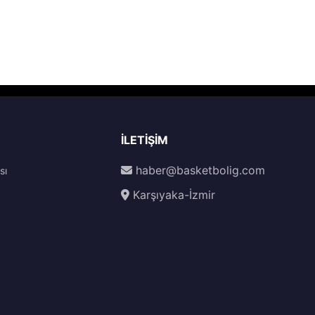
İLETIŞIM
haber@basketbolig.com
sı
Karşıyaka-İzmir