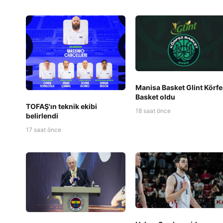
Manisa Basket Glint Körfe
Basket oldu
TOFAŞ'ın teknik ekibi
18 saat önce
belirlendi
17 saat önce