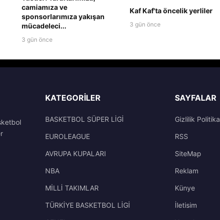
camiamıza ve
Kaf Kaf'ta öncelik yerliler
sponsorlarımıza yakışan
3 gün önce
mücadeleci...
3 gün önce
KATEGORILER
SAYFALAR
BASKETBOL SÜPER LİGİ
Gizlilik Politika
sketbol
r
EUROLEAGUE
RSS
AVRUPA KUPALARI
SiteMap
NBA
Reklam
MİLLİ TAKIMLAR
Künye
TÜRKİYE BASKETBOL LİGİ
İletisim