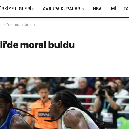
ÜRKİYE LİGLERİ
AVRUPA KUPALARI
NBA
MİLLİ T
izli'de moral buldu
li'de moral buldu