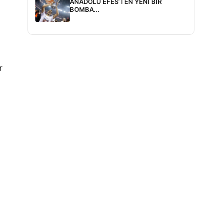
ANADOLU EFES'TEN YENİ BİR
BOMBA...
r