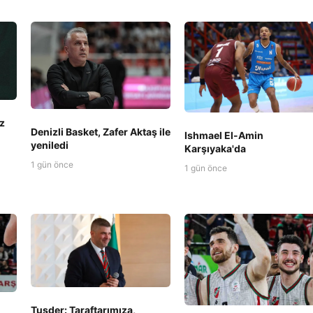
z
Denizli Basket, Zafer Aktaş ile
Ishmael El-Amin
yeniledi
Karşıyaka'da
1 gün önce
1 gün önce
Tusder: Taraftarımıza,