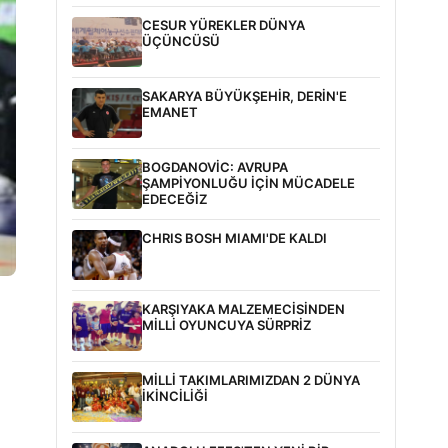
CESUR YÜREKLER DÜNYA
ÜÇÜNCÜSÜ
SAKARYA BÜYÜKŞEHİR, DERİN'E
EMANET
BOGDANOVİC: AVRUPA
ŞAMPİYONLUĞU İÇİN MÜCADELE
EDECEĞİZ
CHRIS BOSH MIAMI'DE KALDI
KARŞIYAKA MALZEMECİSİNDEN
MİLLİ OYUNCUYA SÜRPRİZ
MİLLİ TAKIMLARIMIZDAN 2 DÜNYA
İKİNCİLİĞİ