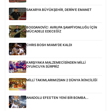
SAKARYA BÜYÜKŞEHİR, DERİN'E EMANET
BOGDANOVİC: AVRUPA ŞAMPİYONLUĞU İÇİN
MÜCADELE EDECEĞİZ
CHRIS BOSH MIAMI'DE KALDI
KARŞIYAKA MALZEMECİSİNDEN MİLLİ
OYUNCUYA SÜRPRİZ
MİLLİ TAKIMLARIMIZDAN 2 DÜNYA İKİNCİLİĞİ
ANADOLU EFES'TEN YENİ BİR BOMBA...