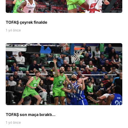
TOFAŞ çeyrek finalde
1 yıl önce
TOFAŞ son maça bıraktı...
1 yıl önce