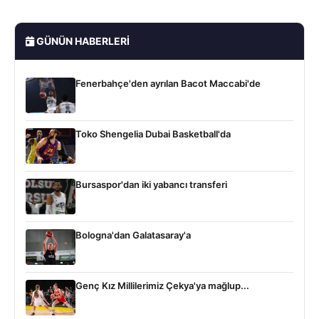
GÜNÜN HABERLERI
Fenerbahçe'den ayrılan Bacot Maccabi'de
Toko Shengelia Dubai Basketball'da
Bursaspor'dan iki yabancı transferi
Bologna'dan Galatasaray'a
Genç Kız Millilerimiz Çekya'ya mağlup...