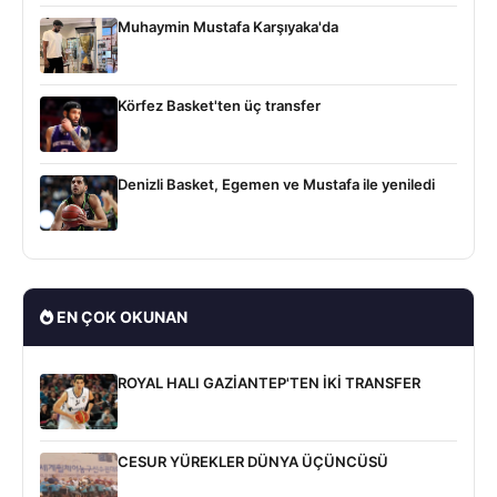
Muhaymin Mustafa Karşıyaka'da
Körfez Basket'ten üç transfer
Denizli Basket, Egemen ve Mustafa ile yeniledi
EN ÇOK OKUNAN
ROYAL HALI GAZİANTEP'TEN İKİ TRANSFER
CESUR YÜREKLER DÜNYA ÜÇÜNCÜSÜ