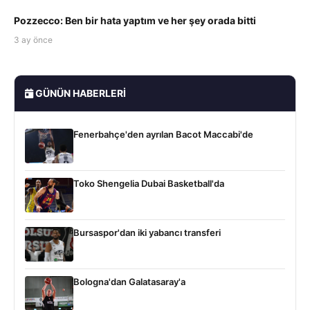
Pozzecco: Ben bir hata yaptım ve her şey orada bitti
3 ay önce
GÜNÜN HABERLERI
Fenerbahçe'den ayrılan Bacot Maccabi'de
Toko Shengelia Dubai Basketball'da
Bursaspor'dan iki yabancı transferi
Bologna'dan Galatasaray'a