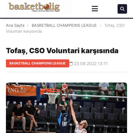
Ana Sayfa
›
BASKETBALL CHAMPIONS LEAGUE
›
Tofaş, CSO
Voluntari karşısında
Tofaş, CSO Voluntari karşısında
23.09.2022 13:11
BASKETBALL CHAMPIONS LEAGUE