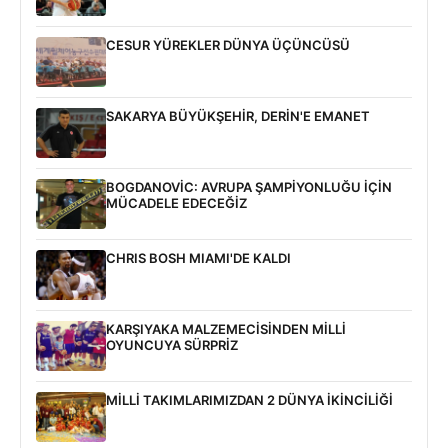
CESUR YÜREKLER DÜNYA ÜÇÜNCÜSÜ
SAKARYA BÜYÜKŞEHİR, DERİN'E EMANET
BOGDANOVİC: AVRUPA ŞAMPİYONLUĞU İÇİN
MÜCADELE EDECEĞİZ
CHRIS BOSH MIAMI'DE KALDI
KARŞIYAKA MALZEMECİSİNDEN MİLLİ
OYUNCUYA SÜRPRİZ
MİLLİ TAKIMLARIMIZDAN 2 DÜNYA İKİNCİLİĞİ