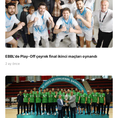
EBBL'de Play-Off çeyrek final ikinci maçları oynandı
2 ay önce