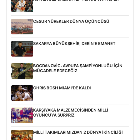
CESUR YÜREKLER DÜNYA ÜÇÜNCÜSÜ
SAKARYA BÜYÜKŞEHİR, DERİN'E EMANET
BOGDANOVİC: AVRUPA ŞAMPİYONLUĞU İÇİN
MÜCADELE EDECEĞİZ
CHRIS BOSH MIAMI'DE KALDI
KARŞIYAKA MALZEMECİSİNDEN MİLLİ
OYUNCUYA SÜRPRİZ
MİLLİ TAKIMLARIMIZDAN 2 DÜNYA İKİNCİLİĞİ