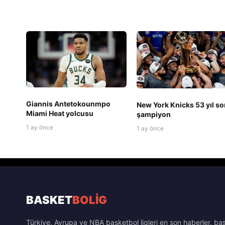
Giannis Antetokounmpo
New York Knicks 53 yıl so
Miami Heat yolcusu
şampiyon
1 ay önce
1 ay önce
BASKET
BOLİG
Türkiye, Avrupa ve NBA basketbol ligleri en son haberler, ba