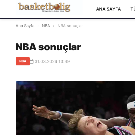
ANA SAYFA
T
Ana Sayfa
›
NBA
›
NBA sonuçlar
NBA sonuçlar
31.03.2026 13:49
NBA