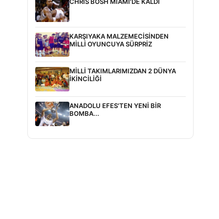
CHRIS BOSH MIAMI'DE KALDI
1
KARŞIYAKA MALZEMECİSİNDEN
MİLLİ OYUNCUYA SÜRPRİZ
MİLLİ TAKIMLARIMIZDAN 2 DÜNYA
İKİNCİLİĞİ
ANADOLU EFES'TEN YENİ BİR
BOMBA...