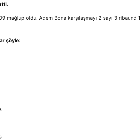
tti.
109 mağlup oldu. Adem Bona karşılaşmayı 2 sayı 3 ribaund 
ar şöyle:
es
ns