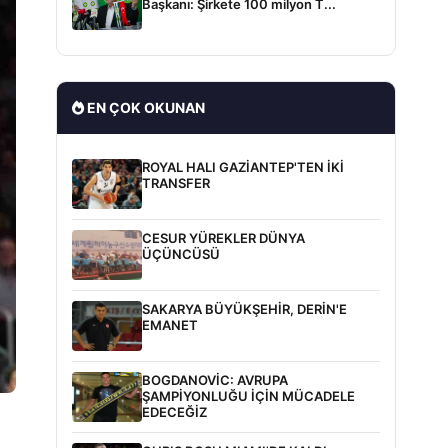
Başkanı: Şirkete 100 milyon T...
EN ÇOK OKUNAN
ROYAL HALI GAZİANTEP'TEN İKİ
TRANSFER
CESUR YÜREKLER DÜNYA
ÜÇÜNCÜSÜ
SAKARYA BÜYÜKŞEHİR, DERİN'E
EMANET
BOGDANOVİC: AVRUPA
ŞAMPİYONLUĞU İÇİN MÜCADELE
EDECEĞİZ