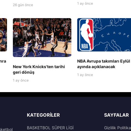
1 ay önce
26 gün önce
nra
NBA Avrupa takımları Eylül
New York Knicks'ten tarihi
ayında açıklanacak
geri dönüş
1 ay önce
1 ay önce
KATEGORILER
SAYFALAR
BASKETBOL SÜPER LİGİ
Gizlilik Politika
sketbol