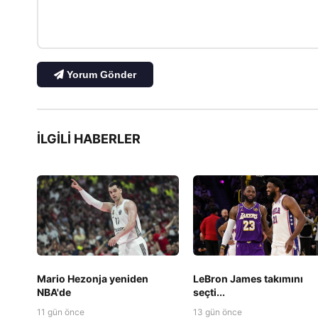
Yorum Gönder
İLGILI HABERLER
Mario Hezonja yeniden
LeBron James takımını
NBA'de
seçti...
11 gün önce
13 gün önce