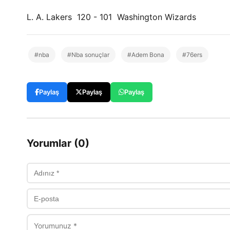
L. A. Lakers 120 - 101 Washington Wizards
#nba
#Nba sonuçlar
#Adem Bona
#76ers
Paylaş
Paylaş
Paylaş
Yorumlar (0)