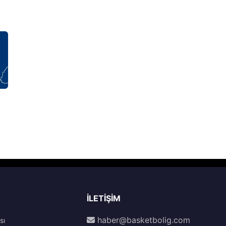
İLETIŞIM
haber@basketbolig.com
sı