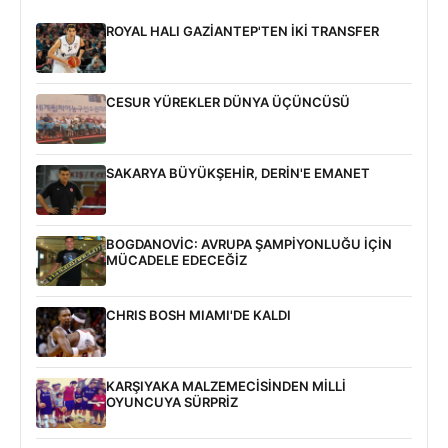
ROYAL HALI GAZİANTEP'TEN İKİ TRANSFER
CESUR YÜREKLER DÜNYA ÜÇÜNCÜSÜ
SAKARYA BÜYÜKŞEHİR, DERİN'E EMANET
BOGDANOVİC: AVRUPA ŞAMPİYONLUĞU İÇİN
MÜCADELE EDECEĞİZ
CHRIS BOSH MIAMI'DE KALDI
KARŞIYAKA MALZEMECİSİNDEN MİLLİ
OYUNCUYA SÜRPRİZ