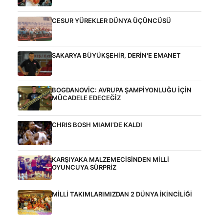
CESUR YÜREKLER DÜNYA ÜÇÜNCÜSÜ
SAKARYA BÜYÜKŞEHİR, DERİN'E EMANET
BOGDANOVİC: AVRUPA ŞAMPİYONLUĞU İÇİN
MÜCADELE EDECEĞİZ
CHRIS BOSH MIAMI'DE KALDI
KARŞIYAKA MALZEMECİSİNDEN MİLLİ
OYUNCUYA SÜRPRİZ
MİLLİ TAKIMLARIMIZDAN 2 DÜNYA İKİNCİLİĞİ