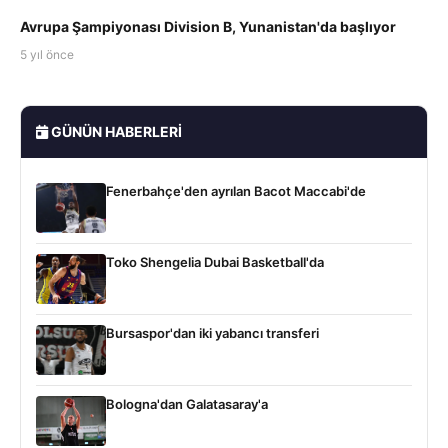
Avrupa Şampiyonası Division B, Yunanistan'da başlıyor
5 yıl önce
GÜNÜN HABERLERI
Fenerbahçe'den ayrılan Bacot Maccabi'de
Toko Shengelia Dubai Basketball'da
Bursaspor'dan iki yabancı transferi
Bologna'dan Galatasaray'a