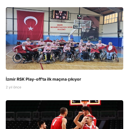
İzmir RSK Play-off'ta ilk maçına çıkıyor
2 yıl önce