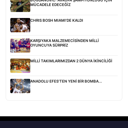
BOGDANOVİC: AVRUPA ŞAMPİYONLUĞU İÇİN
MÜCADELE EDECEĞİZ
CHRIS BOSH MIAMI'DE KALDI
KARŞIYAKA MALZEMECİSİNDEN MİLLİ
OYUNCUYA SÜRPRİZ
MİLLİ TAKIMLARIMIZDAN 2 DÜNYA İKİNCİLİĞİ
ANADOLU EFES'TEN YENİ BİR BOMBA...