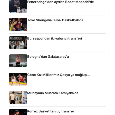
Fenerbahçe'den ayrılan Bacot Maccabi'de
Toko Shengelia Dubai Basketball'da
Bursaspor'dan iki yabancı transferi
Bologna'dan Galatasaray'a
Genç Kız Millilerimiz Çekya'ya mağlup...
Muhaymin Mustafa Karşıyaka'da
Körfez Basket'ten üç transfer