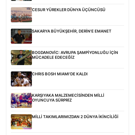
CESUR YÜREKLER DÜNYA ÜÇÜNCÜSÜ
SAKARYA BÜYÜKŞEHİR, DERİN'E EMANET
BOGDANOVİC: AVRUPA ŞAMPİYONLUĞU İÇİN
MÜCADELE EDECEĞİZ
CHRIS BOSH MIAMI'DE KALDI
KARŞIYAKA MALZEMECİSİNDEN MİLLİ
OYUNCUYA SÜRPRİZ
MİLLİ TAKIMLARIMIZDAN 2 DÜNYA İKİNCİLİĞİ