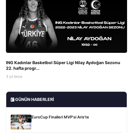
ING Kadınlar Basketbol Süper Ligi Nilay Aydoğan Sezonu
22. hafta progr...
3 yıl önce
GÜNÜN HABERLERI
EuroCup Finalleri MVP'si Aris'te