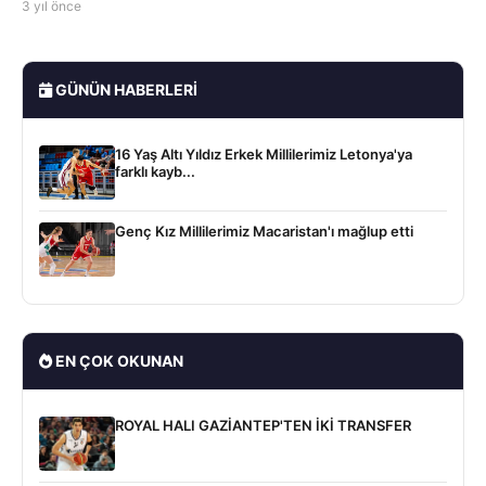
3 yıl önce
GÜNÜN HABERLERI
16 Yaş Altı Yıldız Erkek Millilerimiz Letonya'ya
farklı kayb...
Genç Kız Millilerimiz Macaristan'ı mağlup etti
EN ÇOK OKUNAN
ROYAL HALI GAZİANTEP'TEN İKİ TRANSFER