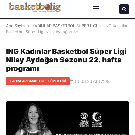
Ana Sayfa
›
KADINLAR BASKETBOL SÜPER LİGİ
›
ING Kadınlar
Basketbol Süper Ligi Nilay Aydoğan Se...
ING Kadınlar Basketbol Süper Ligi
Nilay Aydoğan Sezonu 22. hafta
programı
10.03.2023 12:08
KADINLAR BASKETBOL SÜPER LİGİ