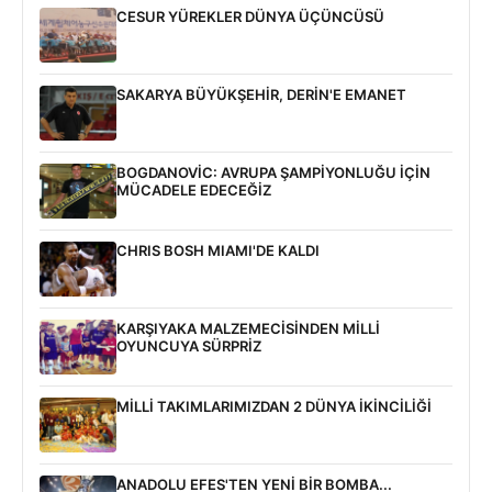
CESUR YÜREKLER DÜNYA ÜÇÜNCÜSÜ
SAKARYA BÜYÜKŞEHİR, DERİN'E EMANET
BOGDANOVİC: AVRUPA ŞAMPİYONLUĞU İÇİN
MÜCADELE EDECEĞİZ
CHRIS BOSH MIAMI'DE KALDI
KARŞIYAKA MALZEMECİSİNDEN MİLLİ
OYUNCUYA SÜRPRİZ
MİLLİ TAKIMLARIMIZDAN 2 DÜNYA İKİNCİLİĞİ
ANADOLU EFES'TEN YENİ BİR BOMBA...