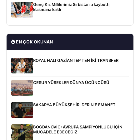
Genç Kız Millilerimiz Sırbistan'a kaybetti,
klasmana kaldı
EN ÇOK OKUNAN
ROYAL HALI GAZİANTEP'TEN İKİ TRANSFER
CESUR YÜREKLER DÜNYA ÜÇÜNCÜSÜ
SAKARYA BÜYÜKŞEHİR, DERİN'E EMANET
BOGDANOVİC: AVRUPA ŞAMPİYONLUĞU İÇİN
MÜCADELE EDECEĞİZ