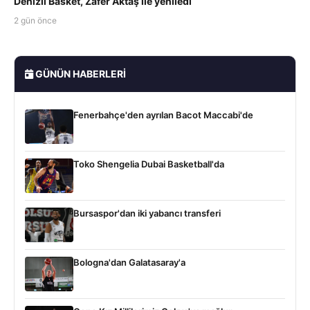
Denizli Basket, Zafer Aktaş ile yeniledi
2 gün önce
GÜNÜN HABERLERI
Fenerbahçe'den ayrılan Bacot Maccabi'de
Toko Shengelia Dubai Basketball'da
Bursaspor'dan iki yabancı transferi
Bologna'dan Galatasaray'a