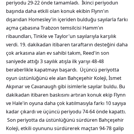
periyodu 29-22 önde tamamladı. İkinci periyodun
başında daha etkili olan konuk ekibin Flynn'ın
dışarıdan Homesley'in içeriden bulduğu sayılarla farkı
açma çabasına Trabzon temsilcisi Hamm'ın
ribaundları, Tinkle ve Taylor'un sayılarıyla karşılık
verdi. 19. dakikadan itibaren taraftarın desteğini daha
çok arkasına alan ev sahibi takım, Reed'in son
saniyede attığı 3 sayılık atışla ilk yarıyı 48-48
beraberlikle kapatmayı başardı. Üçüncü periyotta
oyun üstünlüğünü ele alan Bahçeşehir Koleji, İsmet
Akpınar ve Cavanaugh gibi isimlerle sayılar buldu. Bu
dakikadan itibaren baskısını artıran konuk ekip Flynn
ve Hale'in oyuna daha çok katılmasıyla farkı 10 sayıya
kadar çıkardı ve üçüncü periyodu 74-64 önde kapattı.
Son periyotta da üstünlüğünü sürdüren Bahçeşehir
Koleji, etkili oyununu sürdürerek maçtan 94-78 galip