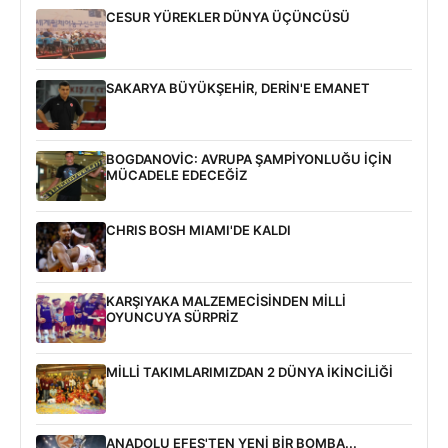
CESUR YÜREKLER DÜNYA ÜÇÜNCÜSÜ
SAKARYA BÜYÜKŞEHİR, DERİN'E EMANET
BOGDANOVİC: AVRUPA ŞAMPİYONLUĞU İÇİN
MÜCADELE EDECEĞİZ
CHRIS BOSH MIAMI'DE KALDI
KARŞIYAKA MALZEMECİSİNDEN MİLLİ
OYUNCUYA SÜRPRİZ
MİLLİ TAKIMLARIMIZDAN 2 DÜNYA İKİNCİLİĞİ
ANADOLU EFES'TEN YENİ BİR BOMBA...