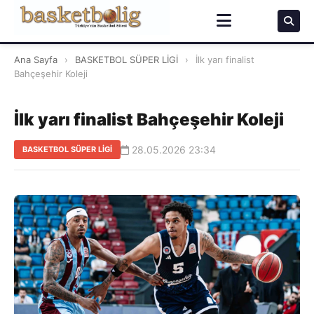
Ana Sayfa
›
BASKETBOL SÜPER LİGİ
›
İlk yarı finalist
Bahçeşehir Koleji
İlk yarı finalist Bahçeşehir Koleji
28.05.2026 23:34
BASKETBOL SÜPER LİGİ