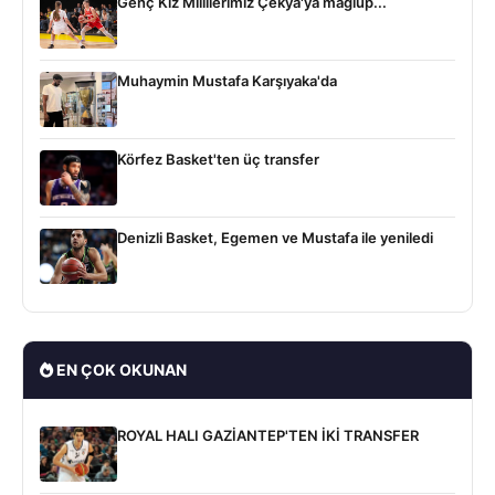
Genç Kız Millilerimiz Çekya'ya mağlup...
Muhaymin Mustafa Karşıyaka'da
Körfez Basket'ten üç transfer
Denizli Basket, Egemen ve Mustafa ile yeniledi
EN ÇOK OKUNAN
ROYAL HALI GAZİANTEP'TEN İKİ TRANSFER