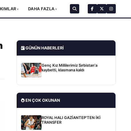
AKIMLAR
DAHA FAZLA
n
GÜNÜN HABERLERI
Genç Kız Millilerimiz Sırbistan'a
kaybetti, klasmana kaldı
EN ÇOK OKUNAN
ROYAL HALI GAZİANTEP'TEN İKİ
TRANSFER