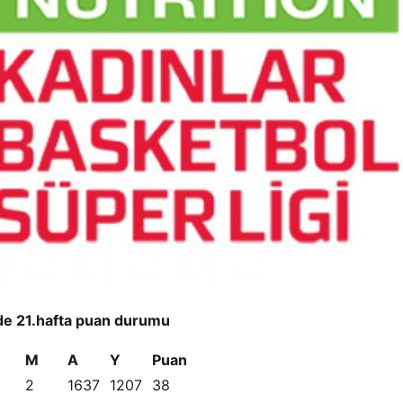
nde 21.hafta puan durumu
M
A
Y
Puan
2
1637
1207
38