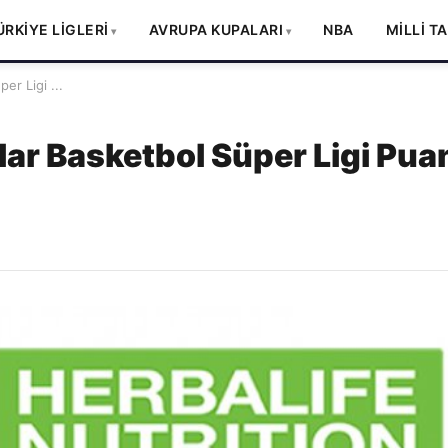
ÜRKİYE LİGLERİ
AVRUPA KUPALARI
NBA
MİLLİ T
er Ligi ...
lar Basketbol Süper Ligi Pua