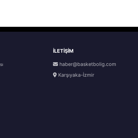
İLETIŞIM
haber@basketbolig.com
sı
Karşıyaka-İzmir