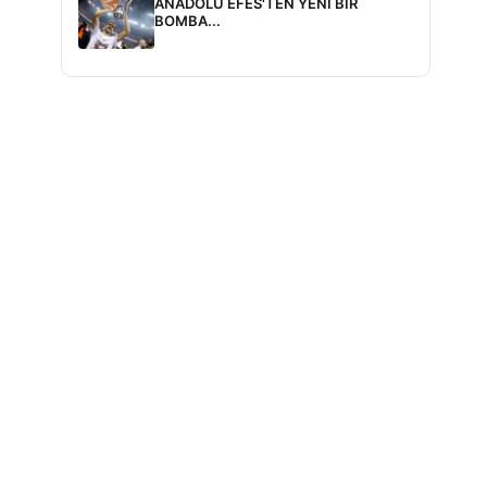
ANADOLU EFES'TEN YENİ BİR
BOMBA...