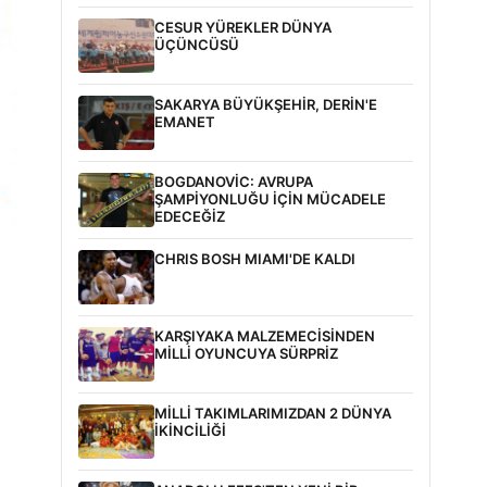
CESUR YÜREKLER DÜNYA
ÜÇÜNCÜSÜ
SAKARYA BÜYÜKŞEHİR, DERİN'E
EMANET
BOGDANOVİC: AVRUPA
ŞAMPİYONLUĞU İÇİN MÜCADELE
EDECEĞİZ
CHRIS BOSH MIAMI'DE KALDI
KARŞIYAKA MALZEMECİSİNDEN
MİLLİ OYUNCUYA SÜRPRİZ
MİLLİ TAKIMLARIMIZDAN 2 DÜNYA
İKİNCİLİĞİ