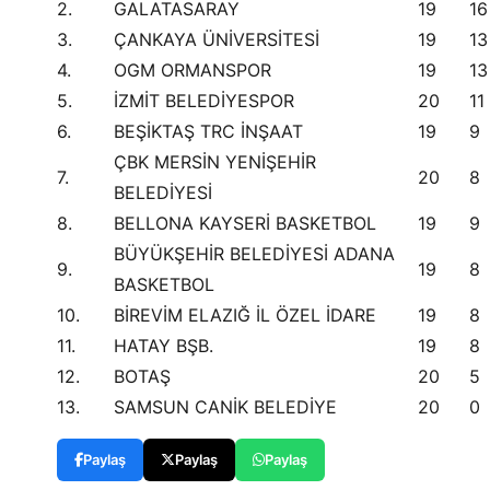
2.
GALATASARAY
19
16
3.
ÇANKAYA ÜNİVERSİTESİ
19
13
4.
OGM ORMANSPOR
19
13
5.
İZMİT BELEDİYESPOR
20
11
6.
BEŞİKTAŞ TRC İNŞAAT
19
9
ÇBK MERSİN YENİŞEHİR
7.
20
8
BELEDİYESİ
8.
BELLONA KAYSERİ BASKETBOL
19
9
BÜYÜKŞEHİR BELEDİYESİ ADANA
9.
19
8
BASKETBOL
10.
BİREVİM ELAZIĞ İL ÖZEL İDARE
19
8
11.
HATAY BŞB.
19
8
12.
BOTAŞ
20
5
13.
SAMSUN CANİK BELEDİYE
20
0
Paylaş
Paylaş
Paylaş