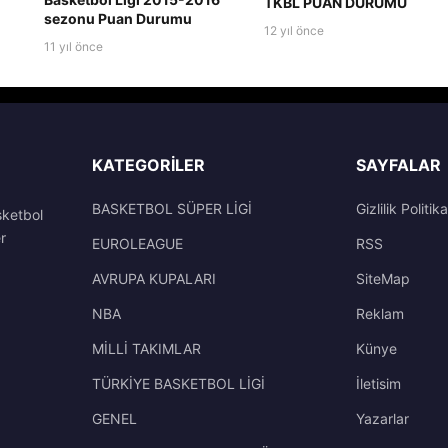
TKBL PUAN DURUMU
sezonu Puan Durumu
12 yıl önce
11 yıl önce
KATEGORILER
SAYFALAR
BASKETBOL SÜPER LİGİ
Gizlilik Politika
sketbol
r
EUROLEAGUE
RSS
AVRUPA KUPALARI
SiteMap
NBA
Reklam
MİLLİ TAKIMLAR
Künye
TÜRKİYE BASKETBOL LİGİ
İletisim
GENEL
Yazarlar