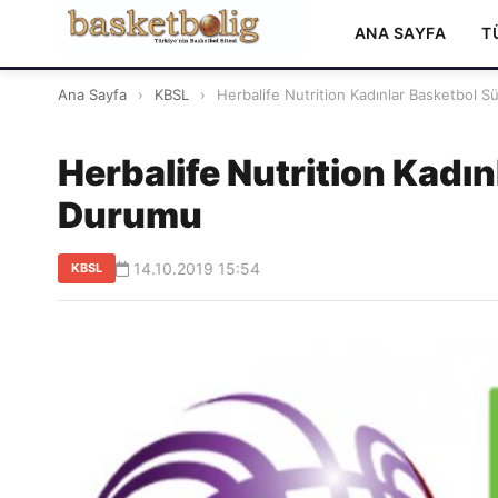
ANA SAYFA
T
Ana Sayfa
›
KBSL
›
Herbalife Nutrition Kadınlar Basketbol Süp
Herbalife Nutrition Kadın
Durumu
14.10.2019 15:54
KBSL