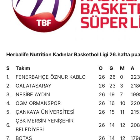
Herbalife Nutrition Kadınlar Basketbol Ligi 26.hafta p
S
Takım
O
G
M
A
1.
FENERBAHÇE ÖZNUR KABLO
26
26
0
223
2.
GALATASARAY
26
23
3
218
3.
NESİBE AYDIN
26
19
7
199
4.
OGM ORMANSPOR
26
16
10
220
5.
ÇANKAYA ÜNİVERSİTESİ
26
15
11
215
ÇBK MERSİN YENİŞEHİR
6.
26
14
12
208
BELEDİYESİ
7.
BOTAŞ
26
14
12
179