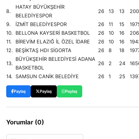
HATAY BÜYÜKŞEHİR
8.
26
13
13
200
BELEDİYESPOR
9.
İZMİT BELEDİYESPOR
26
11
15
197
10.
BELLONA KAYSERİ BASKETBOL
26
10
16
206
11.
BİREVİM ELAZIĞ İL ÖZEL İDARE
26
10
16
194
12.
BEŞİKTAŞ HDI SİGORTA
26
8
18
197
BÜYÜKŞEHİR BELEDİYESİ ADANA
13.
26
2
24
165
BASKETBOL
14.
SAMSUN CANİK BELEDİYE
26
1
25
139
Paylaş
Paylaş
Paylaş
Yorumlar (0)