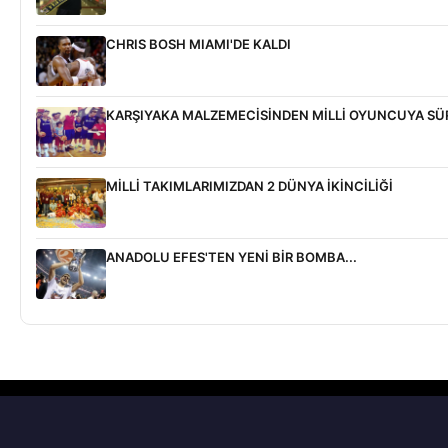
CHRIS BOSH MIAMI'DE KALDI
KARŞIYAKA MALZEMECİSİNDEN MİLLİ OYUNCUYA SÜ
MİLLİ TAKIMLARIMIZDAN 2 DÜNYA İKİNCİLİĞİ
ANADOLU EFES'TEN YENİ BİR BOMBA...