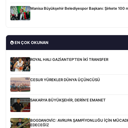
Manisa Büyükşehir Belediyespor Başkanı: Şirkete 100 mi
EN ÇOK OKUNAN
ROYAL HALI GAZİANTEP'TEN İKİ TRANSFER
CESUR YÜREKLER DÜNYA ÜÇÜNCÜSÜ
SAKARYA BÜYÜKŞEHİR, DERİN'E EMANET
BOGDANOVİC: AVRUPA ŞAMPİYONLUĞU İÇİN MÜCAD
EDECEĞİZ