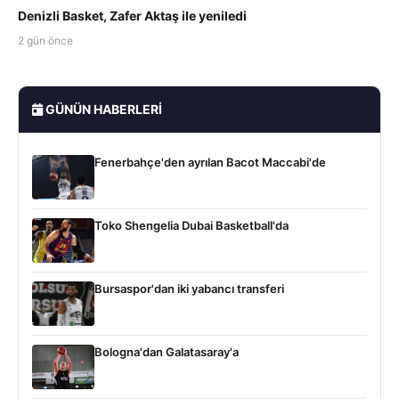
Denizli Basket, Zafer Aktaş ile yeniledi
2 gün önce
GÜNÜN HABERLERI
Fenerbahçe'den ayrılan Bacot Maccabi'de
Toko Shengelia Dubai Basketball'da
Bursaspor'dan iki yabancı transferi
Bologna'dan Galatasaray'a