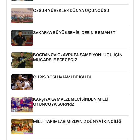
CESUR YÜREKLER DÜNYA ÜÇÜNCÜSÜ
SAKARYA BÜYÜKŞEHİR, DERİN'E EMANET
BOGDANOVİC: AVRUPA ŞAMPİYONLUĞU İÇİN
MÜCADELE EDECEĞİZ
CHRIS BOSH MIAMI'DE KALDI
KARŞIYAKA MALZEMECİSİNDEN MİLLİ
OYUNCUYA SÜRPRİZ
MİLLİ TAKIMLARIMIZDAN 2 DÜNYA İKİNCİLİĞİ