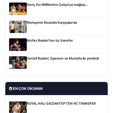
Genç Kız Millilerimiz Çekya'ya mağlup...
Muhaymin Mustafa Karşıyaka'da
Körfez Basket'ten üç transfer
Denizli Basket, Egemen ve Mustafa ile yeniledi
EN ÇOK OKUNAN
ROYAL HALI GAZİANTEP'TEN İKİ TRANSFER