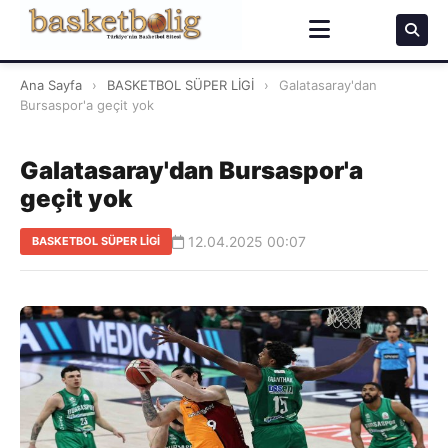
Ana Sayfa
›
BASKETBOL SÜPER LİGİ
›
Galatasaray'dan
Bursaspor'a geçit yok
Galatasaray'dan Bursaspor'a
geçit yok
12.04.2025 00:07
BASKETBOL SÜPER LİGİ