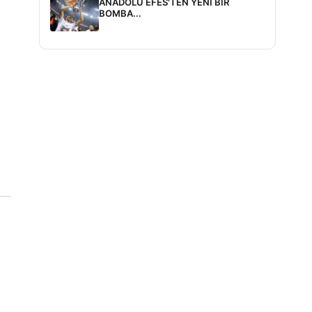
ANADOLU EFES'TEN YENİ BİR
BOMBA...