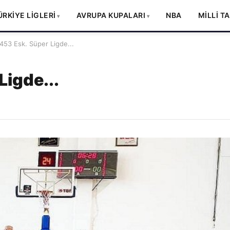
ÜRKİYE LİGLERİ
AVRUPA KUPALARI
NBA
MİLLİ T
453 Esk. Süper Ligde...
Ligde...