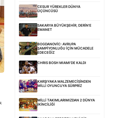
CESUR YÜREKLER DÜNYA
ÜÇÜNCÜSÜ
SAKARYA BÜYÜKŞEHİR, DERİN'E
EMANET
BOGDANOVİC: AVRUPA
ŞAMPİYONLUĞU İÇİN MÜCADELE
EDECEĞİZ
CHRIS BOSH MIAMI'DE KALDI
KARŞIYAKA MALZEMECİSİNDEN
MİLLİ OYUNCUYA SÜRPRİZ
MİLLİ TAKIMLARIMIZDAN 2 DÜNYA
k
İKİNCİLİĞİ