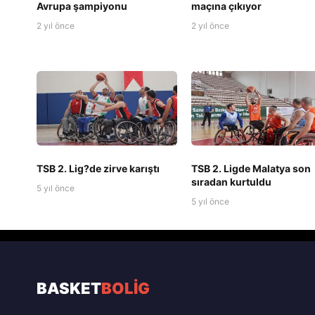
Avrupa şampiyonu
maçına çıkıyor
2 yıl önce
2 yıl önce
TSB 2. Lig?de zirve karıştı
TSB 2. Ligde Malatya son
sıradan kurtuldu
5 yıl önce
5 yıl önce
BASKET
BOLİG