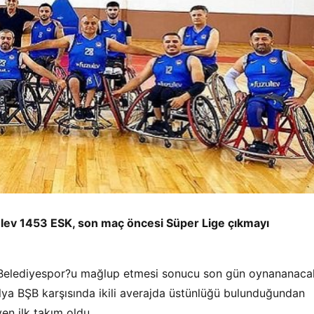
zulev 1453 ESK, son maç öncesi Süper Lige çıkmayı
Belediyespor?u mağlup etmesi sonucu son gün oynananaca
a BŞB karşısında ikili averajda üstünlüğü bulunduğundan
n ilk takım oldu.