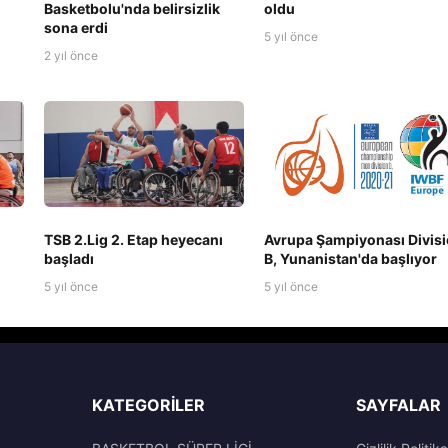
Basketbolu'nda belirsizlik
oldu
sona erdi
5 yıl önce
2 yıl önce
TSB 2.Lig 2. Etap heyecanı
Avrupa Şampiyonası Divis
başladı
B, Yunanistan'da başlıyor
5 yıl önce
5 yıl önce
KATEGORILER
SAYFALAR