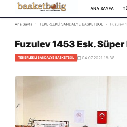
ANA SAYFA
T
Ana Sayfa
›
TEKERLEKLİ SANDALYE BASKETBOL
›
Fuzulev 1
Fuzulev 1453 Esk. Süper 
04.07.2021 18:38
TEKERLEKLİ SANDALYE BASKETBOL