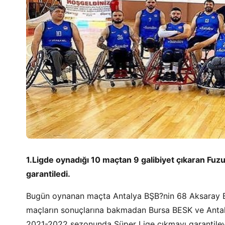
1.Ligde oynadığı 10 maçtan 9 galibiyet çıkaran Fu
garantiledi.
Bugün oynanan maçta Antalya BŞB?nin 68 Aksaray 
maçların sonuçlarına bakmadan Bursa BESK ve Antaly
2021-2022 sezonunda Süper Lige çıkmayı garantileye