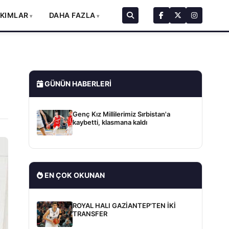
AKIMLAR
DAHA FAZLA
GÜNÜN HABERLERI
Genç Kız Millilerimiz Sırbistan'a
kaybetti, klasmana kaldı
EN ÇOK OKUNAN
ROYAL HALI GAZİANTEP'TEN İKİ
TRANSFER