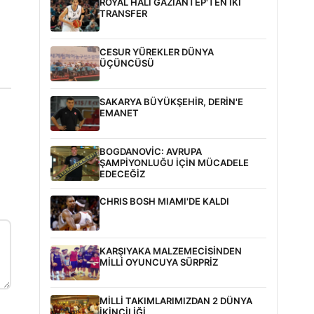
ROYAL HALI GAZİANTEP'TEN İKİ
TRANSFER
CESUR YÜREKLER DÜNYA
ÜÇÜNCÜSÜ
SAKARYA BÜYÜKŞEHİR, DERİN'E
EMANET
BOGDANOVİC: AVRUPA
ŞAMPİYONLUĞU İÇİN MÜCADELE
EDECEĞİZ
CHRIS BOSH MIAMI'DE KALDI
KARŞIYAKA MALZEMECİSİNDEN
MİLLİ OYUNCUYA SÜRPRİZ
MİLLİ TAKIMLARIMIZDAN 2 DÜNYA
İKİNCİLİĞİ