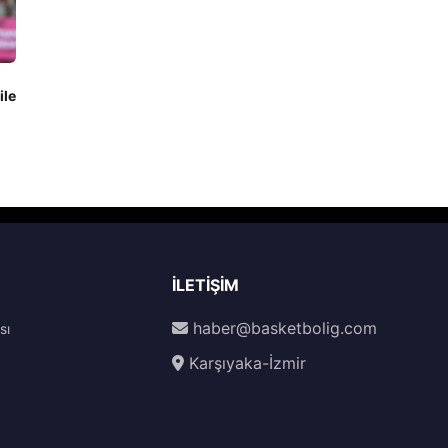
ile
İLETIŞIM
haber@basketbolig.com
sı
Karşıyaka-İzmir