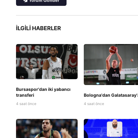
Yorum Gönder
İLGILI HABERLER
Bursaspor'dan iki yabancı
transferi
Bologna'dan Galatasaray'
4 saat önce
4 saat önce