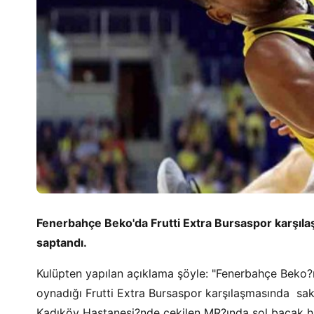
Fenerbahçe Beko'da Frutti Extra Bursaspor karşıla
saptandı.
Kulüpten yapılan açıklama şöyle: "Fenerbahçe Beko?
oynadığı Frutti Extra Bursaspor karşılaşmasında s
Kadıköy Hastanesi?nde çekilen MR?ında sol bacak ha