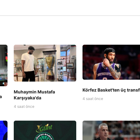
Körfez Basket'ten üç transf
Muhaymin Mustafa
a
Karşıyaka'da
4 saat önce
4 saat önce