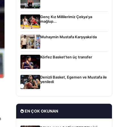
Genç Kız Millilerimiz Çekya'ya
mağlup...
Muhaymin Mustafa Karşıyaka'da
Körfez Basket'ten üç transfer
Denizli Basket, Egemen ve Mustafa ile
yeniledi
EN ÇOK OKUNAN
m