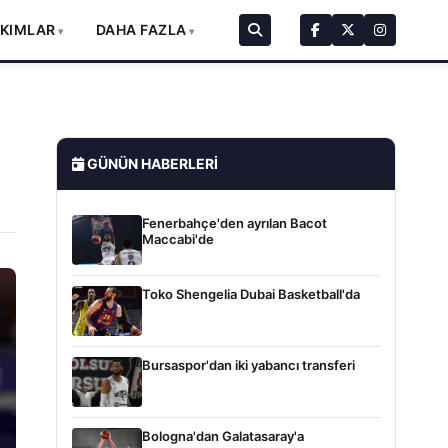
AKIMLAR
DAHA FAZLA
GÜNÜN HABERLERI
Fenerbahçe'den ayrılan Bacot
Maccabi'de
Toko Shengelia Dubai Basketball'da
Bursaspor'dan iki yabancı transferi
Bologna'dan Galatasaray'a