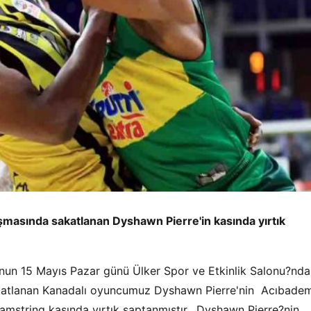
şmasında sakatlanan Dyshawn Pierre'in kasında yırtık
nun 15 Mayıs Pazar günü Ülker Spor ve Etkinlik Salonu?nda
akatlanan Kanadalı oyuncumuz Dyshawn Pierre'nin Acıbade
mstring kasında yırtık saptanmıştır. Dyshawn Pierre?nin