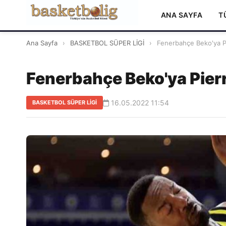
ANA SAYFA
T
Ana Sayfa
›
BASKETBOL SÜPER LİGİ
›
Fenerbahçe Beko'ya P
Fenerbahçe Beko'ya Pier
16.05.2022 11:54
BASKETBOL SÜPER LİGİ