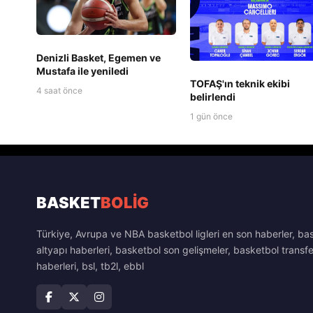
Denizli Basket, Egemen ve
Mustafa ile yeniledi
TOFAŞ'ın teknik ekibi
4 saat önce
belirlendi
1 gün önce
BASKET
BOLİG
Türkiye, Avrupa ve NBA basketbol ligleri en son haberler, ba
altyapı haberleri, basketbol son gelişmeler, basketbol transfe
haberleri, bsl, tb2l, ebbl