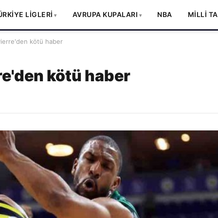
ÜRKİYE LİGLERİ
AVRUPA KUPALARI
NBA
MİLLİ T
ierre'den kötü haber
re'den kötü haber