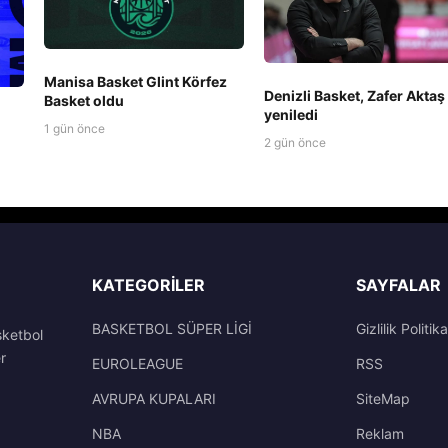
Manisa Basket Glint Körfez
Denizli Basket, Zafer Aktaş 
Basket oldu
yeniledi
1 gün önce
2 gün önce
KATEGORILER
SAYFALAR
BASKETBOL SÜPER LİGİ
Gizlilik Politika
sketbol
r
EUROLEAGUE
RSS
AVRUPA KUPALARI
SiteMap
NBA
Reklam