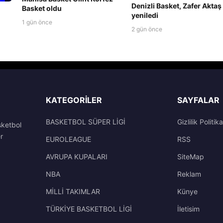
Denizli Basket, Zafer Aktaş 
Basket oldu
yeniledi
1 gün önce
2 gün önce
KATEGORILER
SAYFALAR
BASKETBOL SÜPER LİGİ
Gizlilik Politika
sketbol
r
EUROLEAGUE
RSS
AVRUPA KUPALARI
SiteMap
NBA
Reklam
MİLLİ TAKIMLAR
Künye
TÜRKİYE BASKETBOL LİGİ
İletisim