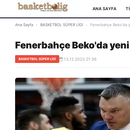
ANA SAYFA
T
Ana Sayfa
›
BASKETBOL SÜPER LİGİ
›
Fenerbahçe Beko'da ye
Fenerbahçe Beko'da yeni
13.12.2023 21:36
BASKETBOL SÜPER LİGİ