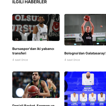
İLGILI HABERLER
Bursaspor'dan iki yabancı
transferi
Bologna'dan Galatasaray'
4 saat önce
4 saat önce
Denizli Basket, Egemen ve