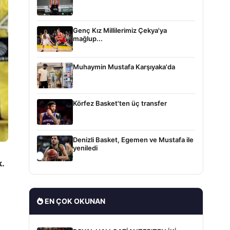
Genç Kız Millilerimiz Çekya'ya
mağlup...
Muhaymin Mustafa Karşıyaka'da
Körfez Basket'ten üç transfer
Denizli Basket, Egemen ve Mustafa ile
yeniledi
k.
EN ÇOK OKUNAN