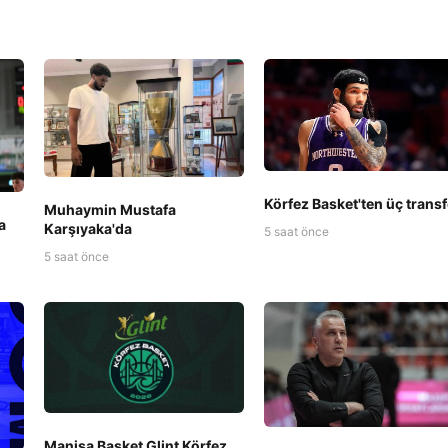
Körfez Basket'ten üç transf
Muhaymin Mustafa
a
Karşıyaka'da
5 saat önce
5 saat önce
Manisa Basket Glint Körfez