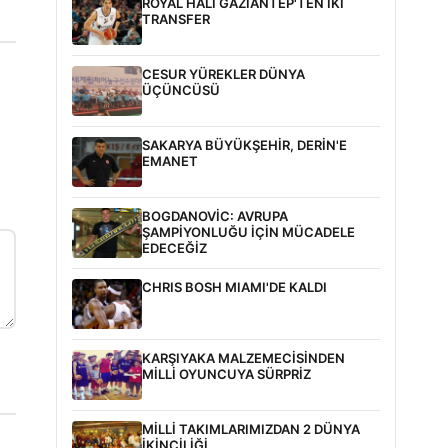
ROYAL HALI GAZİANTEP'TEN İKİ
TRANSFER
CESUR YÜREKLER DÜNYA
ÜÇÜNCÜSÜ
SAKARYA BÜYÜKŞEHİR, DERİN'E
EMANET
BOGDANOVİC: AVRUPA
ŞAMPİYONLUĞU İÇİN MÜCADELE
EDECEĞİZ
CHRIS BOSH MIAMI'DE KALDI
KARŞIYAKA MALZEMECİSİNDEN
MİLLİ OYUNCUYA SÜRPRİZ
MİLLİ TAKIMLARIMIZDAN 2 DÜNYA
İKİNCİLİĞİ