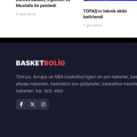
Mustafa ile yeniledi
TOFAŞ'ın teknik ekibi
5 saat önce
belirlendi
1 gün önce
BASKET
BOLİG
Türkiye, Avrupa ve NBA basketbol ligleri en son haberler, ba
altyapı haberleri, basketbol son gelişmeler, basketbol transfe
haberleri, bsl, tb2l, ebbl