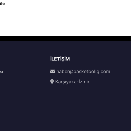
ile
İLETIŞIM
haber@basketbolig.com
sı
Karşıyaka-İzmir