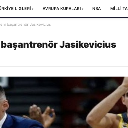
ÜRKİYE LİGLERİ
AVRUPA KUPALARI
NBA
MİLLİ T
ni başantrenör Jasikevicius
 başantrenör Jasikevicius