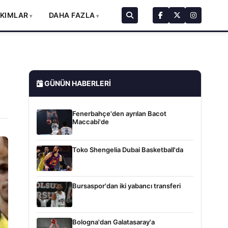
AKIMLAR
DAHA FAZLA
GÜNÜN HABERLERI
Fenerbahçe'den ayrılan Bacot
Maccabi'de
Toko Shengelia Dubai Basketball'da
Bursaspor'dan iki yabancı transferi
Bologna'dan Galatasaray'a