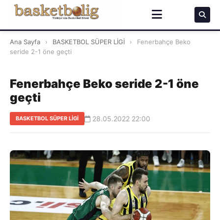
Ana Sayfa
›
BASKETBOL SÜPER LİGİ
›
Fenerbahçe Beko
seride 2-1 öne geçti
Fenerbahçe Beko seride 2-1 öne
geçti
28.05.2022 22:00
BASKETBOL SÜPER LİGİ