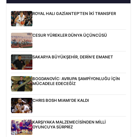
ROYAL HALI GAZİANTEP'TEN İKİ TRANSFER
CESUR YÜREKLER DÜNYA ÜÇÜNCÜSÜ
SAKARYA BÜYÜKŞEHİR, DERİN'E EMANET
BOGDANOVİC: AVRUPA ŞAMPİYONLUĞU İÇİN
MÜCADELE EDECEĞİZ
CHRIS BOSH MIAMI'DE KALDI
KARŞIYAKA MALZEMECİSİNDEN MİLLİ
OYUNCUYA SÜRPRİZ