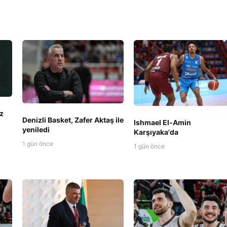
z
Denizli Basket, Zafer Aktaş ile
Ishmael El-Amin
yeniledi
Karşıyaka'da
1 gün önce
1 gün önce