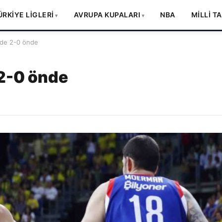
ÜRKİYE LİGLERİ
AVRUPA KUPALARI
NBA
MİLLİ T
de 2-0 önde
2-0 önde