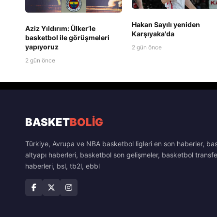
Hakan Sayılı yeniden
Aziz Yıldırım: Ülker’le
Karşıyaka'da
basketbol ile görüşmeleri
yapıyoruz
2 gün önce
2 gün önce
BASKET
BOLİG
Türkiye, Avrupa ve NBA basketbol ligleri en son haberler, ba
altyapı haberleri, basketbol son gelişmeler, basketbol transfe
haberleri, bsl, tb2l, ebbl