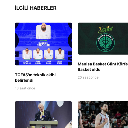
İLGILI HABERLER
Manisa Basket Glint Körfe
Basket oldu
TOFAŞ'ın teknik ekibi
20 saat önce
belirlendi
18 saat önce