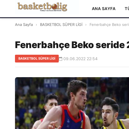
ANA SAYFA
T
Ana Sayfa
›
BASKETBOL SÜPER LİGİ
›
Fenerbahçe Beko seri
Fenerbahçe Beko seride 
09.06.2022 22:54
BASKETBOL SÜPER LİGİ