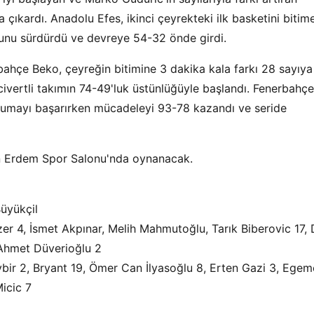
 çıkardı. Anadolu Efes, ikinci çeyrekteki ilk basketini bitim
nunu sürdürdü ve devreye 54-32 önde girdi.
bahçe Beko, çeyreğin bitimine 3 dakika kala farkı 28 sayıya
ivertli takımın 74-49'luk üstünlüğüyle başlandı. Fenerbahçe
umayı başarırken mücadeleyi 93-78 kazandı ve seride
nan Erdem Spor Salonu'nda oynanacak.
Büyükçil
er 4, İsmet Akpınar, Melih Mahmutoğlu, Tarık Biberovic 17,
 Ahmet Düverioğlu 2
aybir 2, Bryant 19, Ömer Can İlyasoğlu 8, Erten Gazi 3, Ege
icic 7