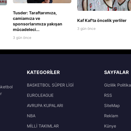
Tusder: Taraftarımıza,
camiamıza ve
Kaf Kaf'ta öncelik yerliler
sponsorlarımıza yakışan
3 gün önce
mücadeleci...
3 gün önce
KATEGORILER
SAYFALAR
BASKETBOL SÜPER LİGİ
Gizlilik Politika
sketbol
r
EUROLEAGUE
RSS
AVRUPA KUPALARI
SiteMap
NBA
Reklam
MİLLİ TAKIMLAR
Künye