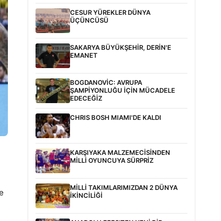
CESUR YÜREKLER DÜNYA
ÜÇÜNCÜSÜ
SAKARYA BÜYÜKŞEHİR, DERİN'E
EMANET
BOGDANOVİC: AVRUPA
ŞAMPİYONLUĞU İÇİN MÜCADELE
EDECEĞİZ
CHRIS BOSH MIAMI'DE KALDI
KARŞIYAKA MALZEMECİSİNDEN
MİLLİ OYUNCUYA SÜRPRİZ
MİLLİ TAKIMLARIMIZDAN 2 DÜNYA
e
İKİNCİLİĞİ