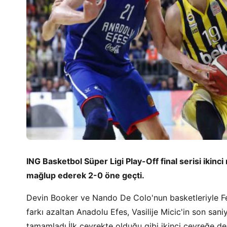
ING Basketbol Süper Ligi Play-Off final serisi iki
mağlup ederek 2-0 öne geçti.
Devin Booker ve Nando De Colo'nun basketleriyle 
farkı azaltan Anadolu Efes, Vasilije Micic'in son sani
tamamladı.İlk çeyrekte olduğu gibi ikinci çeyreğe de 