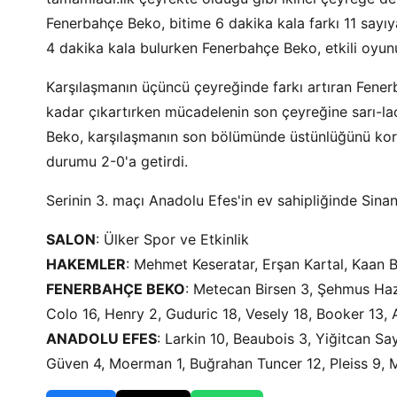
Fenerbahçe Beko, bitime 6 dakika kala farkı 11 sayıya
4 dakika kala bulurken Fenerbahçe Beko, etkili oyu
Karşılaşmanın üçüncü çeyreğinde farkı artıran Fener
kadar çıkartırken mücadelenin son çeyreğine sarı-lac
Beko, karşılaşmanın son bölümünde üstünlüğünü kor
durumu 2-0'a getirdi.
Serinin 3. maçı Anadolu Efes'in ev sahipliğinde Si
SALON
: Ülker Spor ve Etkinlik
HAKEMLER
: Mehmet Keseratar, Erşan Kartal, Kaan 
FENERBAHÇE BEKO
: Metecan Birsen 3, Şehmus Haz
Colo 16, Henry 2, Guduric 18, Vesely 18, Booker 13,
ANADOLU EFES
: Larkin 10, Beaubois 3, Yiğitcan S
Güven 4, Moerman 1, Buğrahan Tuncer 12, Pleiss 9, M