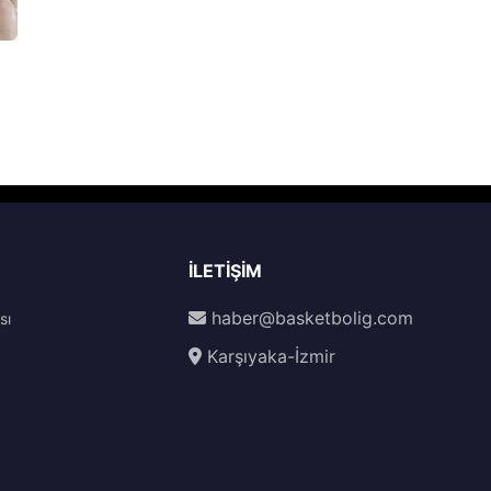
İLETIŞIM
haber@basketbolig.com
sı
Karşıyaka-İzmir