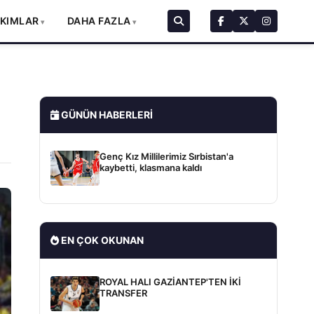
AKIMLAR
DAHA FAZLA
GÜNÜN HABERLERI
Genç Kız Millilerimiz Sırbistan'a
kaybetti, klasmana kaldı
EN ÇOK OKUNAN
ROYAL HALI GAZİANTEP'TEN İKİ
TRANSFER