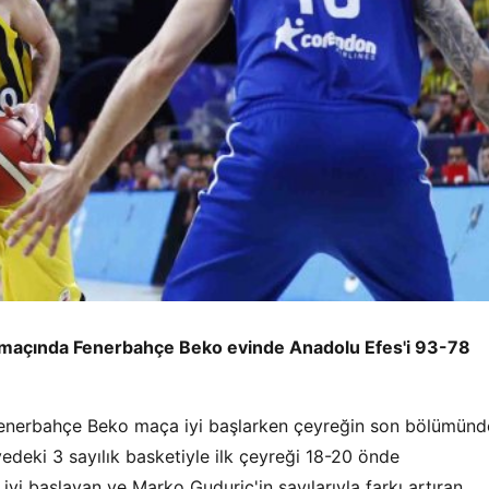
nci maçında Fenerbahçe Beko evinde Anadolu Efes'i 93-78
Fenerbahçe Beko maça iyi başlarken çeyreğin son bölümünd
yedeki 3 sayılık basketiyle ilk çeyreği 18-20 önde
iyi başlayan ve Marko Guduric'in sayılarıyla farkı artıran