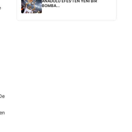
ANADOLU EFES'TEN YENİ BİR
BOMBA...
e
 De
men