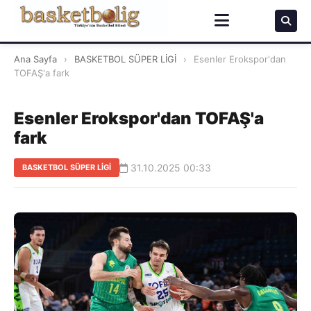
Ana Sayfa
›
BASKETBOL SÜPER LİGİ
›
Esenler Erokspor'dan
TOFAŞ'a fark
Esenler Erokspor'dan TOFAŞ'a
fark
31.10.2025 00:33
BASKETBOL SÜPER LİGİ