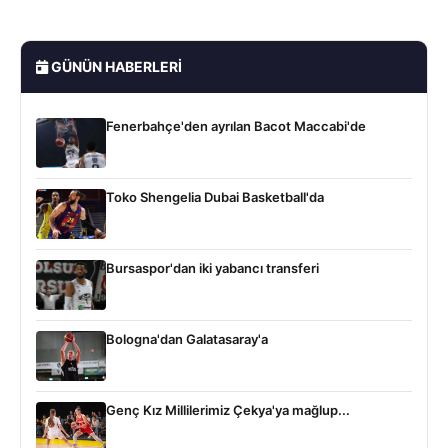
GÜNÜN HABERLERI
Fenerbahçe'den ayrılan Bacot Maccabi'de
Toko Shengelia Dubai Basketball'da
Bursaspor'dan iki yabancı transferi
Bologna'dan Galatasaray'a
Genç Kız Millilerimiz Çekya'ya mağlup...