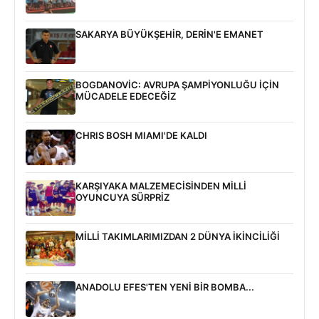
SAKARYA BÜYÜKŞEHİR, DERİN'E EMANET
BOGDANOVİC: AVRUPA ŞAMPİYONLUĞU İÇİN
MÜCADELE EDECEĞİZ
CHRIS BOSH MIAMI'DE KALDI
KARŞIYAKA MALZEMECİSİNDEN MİLLİ
OYUNCUYA SÜRPRİZ
MİLLİ TAKIMLARIMIZDAN 2 DÜNYA İKİNCİLİĞİ
ANADOLU EFES'TEN YENİ BİR BOMBA...