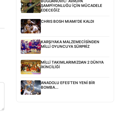
BOGDANOVİC: AVRUPA
ŞAMPİYONLUĞU İÇİN MÜCADELE
EDECEĞİZ
CHRIS BOSH MIAMI'DE KALDI
KARŞIYAKA MALZEMECİSİNDEN
MİLLİ OYUNCUYA SÜRPRİZ
MİLLİ TAKIMLARIMIZDAN 2 DÜNYA
İKİNCİLİĞİ
ANADOLU EFES'TEN YENİ BİR
BOMBA...