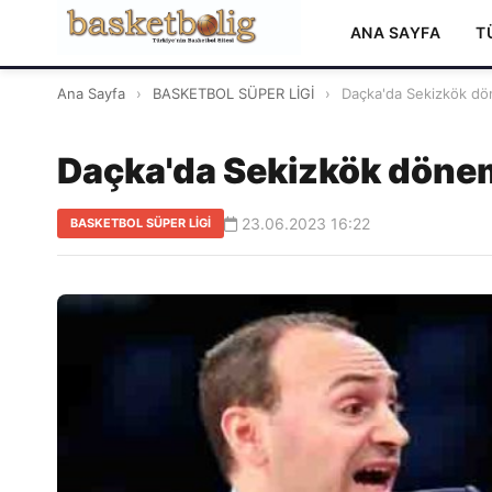
ANA SAYFA
T
Ana Sayfa
›
BASKETBOL SÜPER LİGİ
›
Daçka'da Sekizkök dö
Daçka'da Sekizkök döne
23.06.2023 16:22
BASKETBOL SÜPER LİGİ