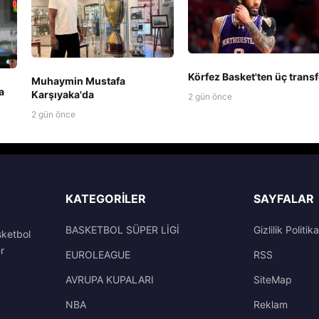
Körfez Basket'ten üç transf
Muhaymin Mustafa
a
Karşıyaka'da
2 gün önce
2 gün önce
KATEGORILER
SAYFALAR
BASKETBOL SÜPER LİGİ
Gizlilik Politika
sketbol
r
EUROLEAGUE
RSS
AVRUPA KUPALARI
SiteMap
NBA
Reklam