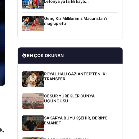
Letonya'ya farklı kayb...
Genç Kız Millilerimiz Macaristan'ı
mağlup etti
EN ÇOK OKUNAN
ROYAL HALI GAZİANTEP'TEN İKİ
TRANSFER
CESUR YÜREKLER DÜNYA
ÜÇÜNCÜSÜ
SAKARYA BÜYÜKŞEHİR, DERİN'E
EMANET
k,