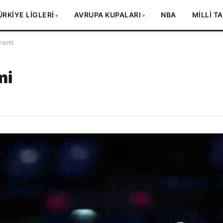
ÜRKİYE LİGLERİ
AVRUPA KUPALARI
NBA
MİLLİ T
nemi
mi