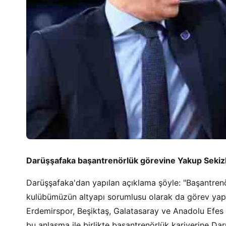
Darüşşafaka başantrenörlük görevine Yakup Sekizk
Darüşşafaka'dan yapılan açıklama şöyle: "Başantre
kulübümüzün altyapı sorumlusu olarak da görev yapa
Erdemirspor, Beşiktaş, Galatasaray ve Anadolu Efes
bu anlaşma ile birlikte başantrenörlük kariyerine Da