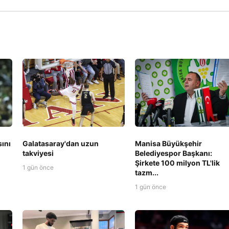
Manisa Büyükşehir
sını
Galatasaray'dan uzun
Belediyespor Başkanı:
takviyesi
Şirkete 100 milyon TL'lik
1 gün önce
tazm...
1 gün önce