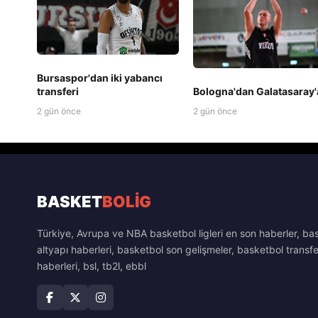
Bursaspor'dan iki yabancı
transferi
Bologna'dan Galatasaray'
2 gün önce
2 gün önce
BASKET
BOLİG
Türkiye, Avrupa ve NBA basketbol ligleri en son haberler, ba
altyapı haberleri, basketbol son gelişmeler, basketbol transfe
haberleri, bsl, tb2l, ebbl