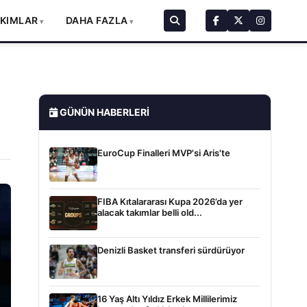
AKIMLAR
DAHA FAZLA
GÜNÜN HABERLERI
EuroCup Finalleri MVP'si Aris'te
FIBA Kıtalararası Kupa 2026’da yer
alacak takımlar belli old...
Denizli Basket transferi sürdürüyor
16 Yaş Altı Yıldız Erkek Millilerimiz