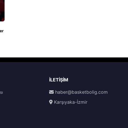
er
İLETIŞIM
haber@basketbolig.com
sı
Karşıyaka-İzmir