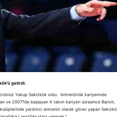
ök'ü getirdi.
nörümüz Yakup Sekizkök oldu. Antrenörlük kariyerinde
n ve 2007?de başlayan A takım kariyeri süresince Banvit,
 kulüplerinde yardımcı antrenör olarak görev yapan Sekizkö
rüşşafaka Lassa?da start verecek."