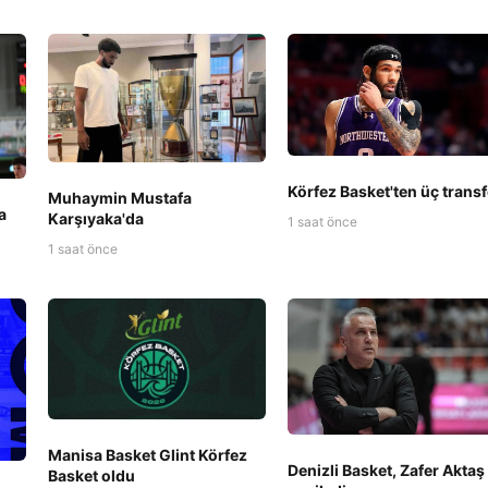
Körfez Basket'ten üç transf
Muhaymin Mustafa
a
Karşıyaka'da
1 saat önce
1 saat önce
Manisa Basket Glint Körfez
Denizli Basket, Zafer Aktaş 
Basket oldu