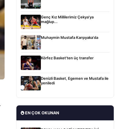
Genç Kız Millilerimiz Çekya'ya
mağlup...
Muhaymin Mustafa Karşıyaka'da
Körfez Basket'ten üç transfer
Denizli Basket, Egemen ve Mustafa ile
yeniledi
.
EN ÇOK OKUNAN