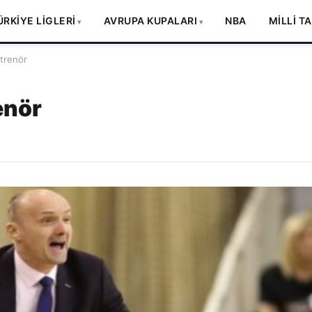
ÜRKİYE LİGLERİ
AVRUPA KUPALARI
NBA
MİLLİ T
ntrenör
enör