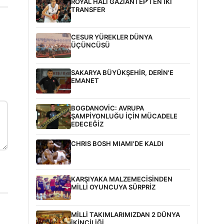
ROYAL HALI GAZİANTEP'TEN İKİ
TRANSFER
CESUR YÜREKLER DÜNYA
ÜÇÜNCÜSÜ
SAKARYA BÜYÜKŞEHİR, DERİN'E
EMANET
BOGDANOVİC: AVRUPA
ŞAMPİYONLUĞU İÇİN MÜCADELE
EDECEĞİZ
CHRIS BOSH MIAMI'DE KALDI
KARŞIYAKA MALZEMECİSİNDEN
MİLLİ OYUNCUYA SÜRPRİZ
MİLLİ TAKIMLARIMIZDAN 2 DÜNYA
İKİNCİLİĞİ