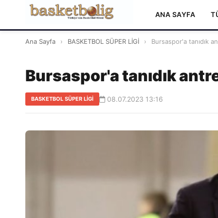
ANA SAYFA
T
Ana Sayfa
›
BASKETBOL SÜPER LİGİ
›
Bursaspor'a tanıdık a
Bursaspor'a tanıdık antr
08.07.2023 13:16
BASKETBOL SÜPER LİGİ