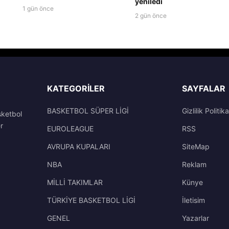
yeniledi
1 gün önce
2 gün önce
KATEGORILER
SAYFALAR
BASKETBOL SÜPER LİGİ
Gizlilik Politika
sketbol
r
EUROLEAGUE
RSS
AVRUPA KUPALARI
SiteMap
NBA
Reklam
MİLLİ TAKIMLAR
Künye
TÜRKİYE BASKETBOL LİGİ
İletisim
GENEL
Yazarlar