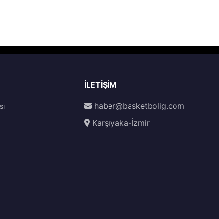
İLETIŞIM
haber@basketbolig.com
sı
Karşıyaka-İzmir