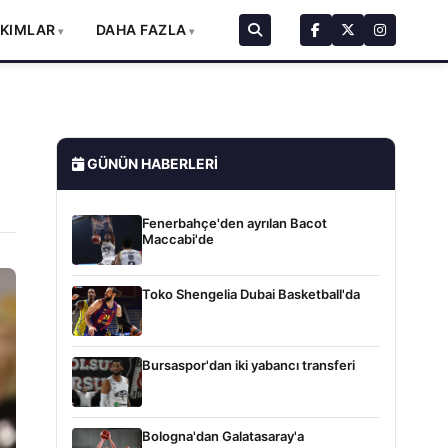
AKIMLAR
DAHA FAZLA
GÜNÜN HABERLERI
Fenerbahçe'den ayrılan Bacot
Maccabi'de
Toko Shengelia Dubai Basketball'da
Bursaspor'dan iki yabancı transferi
Bologna'dan Galatasaray'a