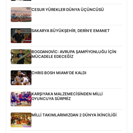
CESUR YÜREKLER DÜNYA ÜÇÜNCÜSÜ
SAKARYA BÜYÜKŞEHİR, DERİN'E EMANET
BOGDANOVİC: AVRUPA ŞAMPİYONLUĞU İÇİN
MÜCADELE EDECEĞİZ
CHRIS BOSH MIAMI'DE KALDI
KARŞIYAKA MALZEMECİSİNDEN MİLLİ
OYUNCUYA SÜRPRİZ
MİLLİ TAKIMLARIMIZDAN 2 DÜNYA İKİNCİLİĞİ