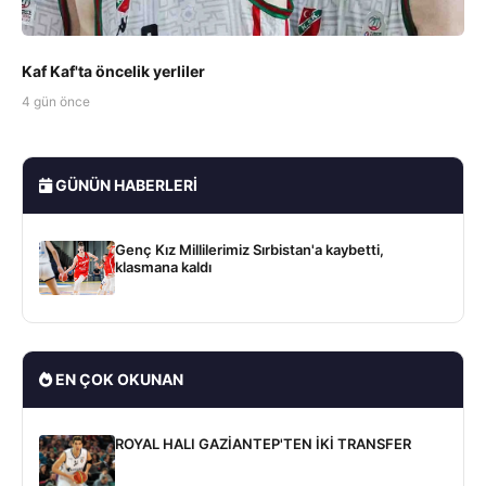
Kaf Kaf'ta öncelik yerliler
4 gün önce
GÜNÜN HABERLERI
Genç Kız Millilerimiz Sırbistan'a kaybetti,
klasmana kaldı
EN ÇOK OKUNAN
ROYAL HALI GAZİANTEP'TEN İKİ TRANSFER