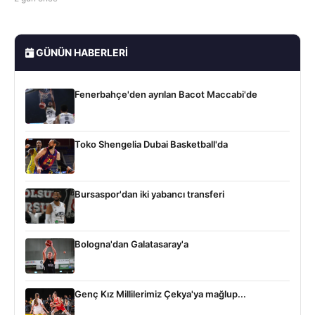
GÜNÜN HABERLERI
Fenerbahçe'den ayrılan Bacot Maccabi'de
Toko Shengelia Dubai Basketball'da
Bursaspor'dan iki yabancı transferi
Bologna'dan Galatasaray'a
Genç Kız Millilerimiz Çekya'ya mağlup...