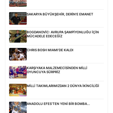
SAKARYA BÜYÜKŞEHİR, DERİN'E EMANET
BOGDANOVİC: AVRUPA ŞAMPİYONLUĞU İÇİN
MÜCADELE EDECEĞİZ
CHRIS BOSH MIAMI'DE KALDI
KARŞIYAKA MALZEMECİSİNDEN MİLLİ
OYUNCUYA SÜRPRİZ
MİLLİ TAKIMLARIMIZDAN 2 DÜNYA İKİNCİLİĞİ
ANADOLU EFES'TEN YENİ BİR BOMBA...