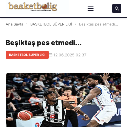
Ana Sayfa
›
BASKETBOL SÜPER LİGİ
›
Beşiktaş pes etmedi...
Beşiktaş pes etmedi...
12.06.2025 02:37
BASKETBOL SÜPER LİGİ